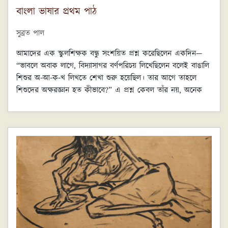
বাংলা ভাষার প্রথম পাঠ
সুব্রত পাল
আমাদের এক স্কুলশিক্ষক বন্ধু সংশয়িত প্রশ্ন করেছিলেন একদিন—
“ভাবলে অবাক লাগে, বিদ্যাসাগর বর্ণপরিচয় লিখেছিলেন বলেই বাঙালি
শিশুর অ-আ-ক-খ লিখতে শেখা শুরু হয়েছিল। তার আগে তাহলে
শিশুদের অক্ষরজ্ঞান হত কীভাবে?” এ প্রশ্ন কেবল তাঁর নয়, অনেক
পরিণতমনস্ক মানুষের মধ্যে এ বিষয়ে বিস্মিত কৌতূহল রয়েছে,
দেখেছি আমি। বাঙালির কাছে সত্য-মিথ্যা নানা অতিমানবিক মিথের
সমাহার ঈশ্বরচন্দ্র বন্দ্যোপাধ্যায় নামক মানুষটি সম্পর্কে এই আর
একটি মিথ হল— বাংলা বর্ণশিক্ষার বইয়ের জনক তিনি।