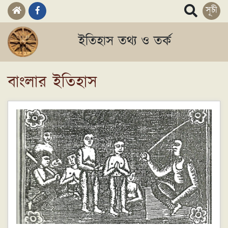
সূচী
ইতিহাস তথ্য ও তর্ক
বাংলার ইতিহাস