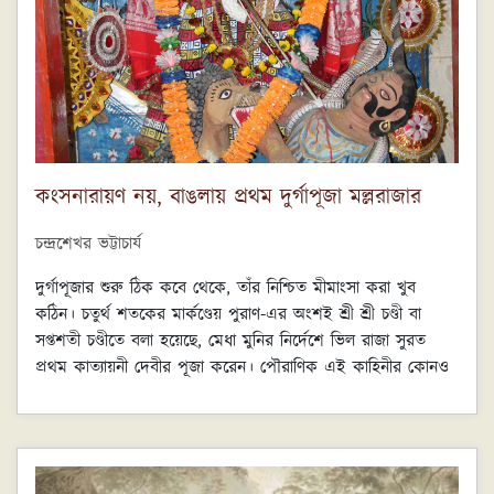
নইলে কি সতীদাহের চিতা থেকে এদেশীয় মেয়েকে বাঁচাতে ঝাঁপিয়ে
পড়েন, নিজেরও তো প্রাণ সংশয় হতে পারত, ধর্ম- উন্মাদ ব্যক্তিদের
হাতে। শুধু উদ্ধার করাই নয়, হিন্দুরা যখন সেই মেয়েকে ঘরে নিয়ে
যেতে অস্বীকার করে তখন তাকে খ্রিষ্ট ধর্মে দীক্ষিত করে নাম দেন
'মারিয়া', এবং একেই বিয়ে করেন। এতবড় ঔদার্য তখন দেখানো
সহজ কথা ছিল না।
কংসনারায়ণ নয়, বাঙলায় প্রথম দুর্গাপূজা মল্লরাজার
চন্দ্রশেখর ভট্টাচার্য
দুর্গাপূজার শুরু ঠিক কবে থেকে, তাঁর নিশ্চিত মীমাংসা করা খুব
কঠিন। চতুর্থ শতকের মার্কণ্ডেয় পুরাণ-এর অংশই শ্রী শ্রী চণ্ডী বা
সপ্তশতী চণ্ডীতে বলা হয়েছে, মেধা মুনির নির্দেশে ভিল রাজা সুরত
প্রথম কাত্যায়নী দেবীর পূজা করেন। পৌরাণিক এই কাহিনীর কোনও
নির্দিষ্ট প্রমাণ পাওয়া সম্ভব নয়। আবার, পঞ্চদশ শতাব্দীর কৃত্তিবাস
ওঝার রামায়ণ বলছে, বনবাসকালে রাবণের সঙ্গে যুদ্ধে বিজয় কামনায়
রামচন্দ্র দুর্গার প্রচলিত কাহিনী, সেখানে একটি নীলপদ্ম কম পড়ায়
রামচন্দ্র নিজের চোখ উৎসর্গ করতে চান, ইত্যাদি। কিন্তু, রামের