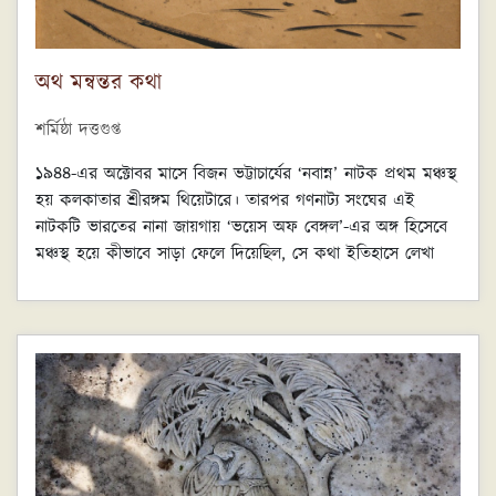
অথ মন্বন্তর কথা
শর্মিষ্ঠা দত্তগুপ্ত
১৯৪৪-এর অক্টোবর মাসে বিজন ভট্টাচার্যের ‘নবান্ন’ নাটক প্রথম মঞ্চস্থ
হয় কলকাতার শ্রীরঙ্গম থিয়েটারে। তারপর গণনাট্য সংঘের এই
নাটকটি ভারতের নানা জায়গায় ‘ভয়েস অফ বেঙ্গল’-এর অঙ্গ হিসেবে
মঞ্চস্থ হয়ে কীভাবে সাড়া ফেলে দিয়েছিল, সে কথা ইতিহাসে লেখা
আছে উজ্জ্বল অক্ষরে। কিন্তু যা হয়তো সেভাবে লেখা নেই, তা হলো
‘নবান্ন’ নাটকের অভিনেতা-অভিনেত্রীদের মনে পঞ্চাশের মন্বন্তরের
অভিঘাত। যেমন ধরুন, সে সময়ে আশুতোষ কলেজের ছাত্রী ১৮/১৯
বছরের তৃপ্তি মিত্র কীভাবে দেখেছিলেন মন্বন্তরকে, ‘নবান্ন’-এ ছোট বউ
বিনোদিনীর ভূমিকায় অভিনয়ের সময় কীভাবে উৎসারিত হতো তাঁর
সেই দেখা—এগুলোর কথা আমাদের অজানাই রয়ে গেছে অনেকাংশে।