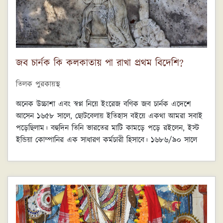
জব চার্নক কি কলকাতায় পা রাখা প্রথম বিদেশি?
তিলক পুরকায়স্থ
অনেক উচ্চাশা এবং স্বপ্ন নিয়ে ইংরেজ বণিক জব চার্নক এদেশে
আসেন ১৬৫৮ সালে, ছোটবেলায় ইতিহাস বইয়ে একথা আমরা সবাই
পড়েছিলাম। বহুদিন তিনি ভারতের মাটি কামড়ে পড়ে রইলেন, ইস্ট
ইন্ডিয়া কোম্পানির এক সাধারণ কর্মচারী হিসাবে। ১৬৮৬/৯০ সালে
শুরু হয় কোম্পানির সঙ্গে মুঘলদের ধুন্ধুমার লড়াই। প্রাণ হাতে নিয়ে
কোম্পানির লোকজন মাদ্রাজ প্রেসিডেন্সি তে পলায়ন করে। কিন্তু হাল
ছেড়ে দেওয়া তো ইংরেজদের রক্তে নেই। তাই ইতিহাসে দেখতে পাই
আবার সেই মুঘলদেরই খুশি করে কোম্পানির কুঠি তৈরি হয়
সুতানুটিতে ১৬৯০ সালের ২৪ শে আগস্ট। চার্নক তখন কোম্পানির
সর্বেসর্বা। তবে ব্যক্তিগত ভাবে চার্নক আদৌ খারাপ লোক ছিলেন না।