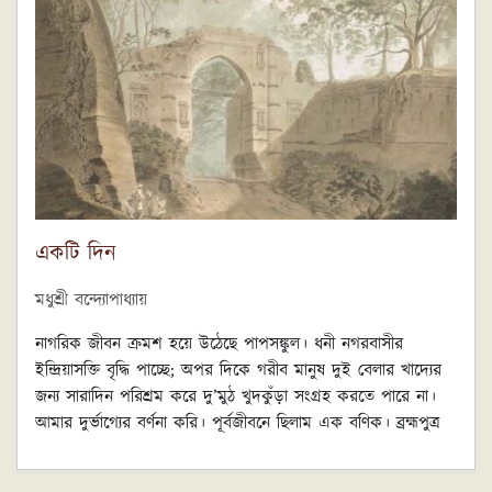
দুর্গাপূজার কাহিনী কেবলই বাঙলা রামায়ণেই। সংস্কৃত, হিন্দি বা অন্য
কোনও ভাষার রামায়ণেই তার উল্লেখ নেই।
একটি দিন
মধুশ্রী বন্দ্যোপাধ্যায়
নাগরিক জীবন ক্রমশ হয়ে উঠেছে পাপসঙ্কুল। ধনী নগরবাসীর
ইন্দ্রিয়াসক্তি বৃদ্ধি পাচ্ছে; অপর দিকে গরীব মানুষ দুই বেলার খাদ্যের
জন্য সারাদিন পরিশ্রম করে দু’মুঠ খুদকুঁড়া সংগ্রহ করতে পারে না।
আমার দুর্ভাগ্যের বর্ণনা করি। পূর্বজীবনে ছিলাম এক বণিক। ব্রহ্মপুত্র
নদের তীরে প্রাচীন জনপদ সৌনাগড়াতে বেসাতি করতাম। ছিল
মূল্যবান পাথরের ব্যবসা। স্বর্ণকাররা আমার থেকে পাথর কিনে অলঙ্কার