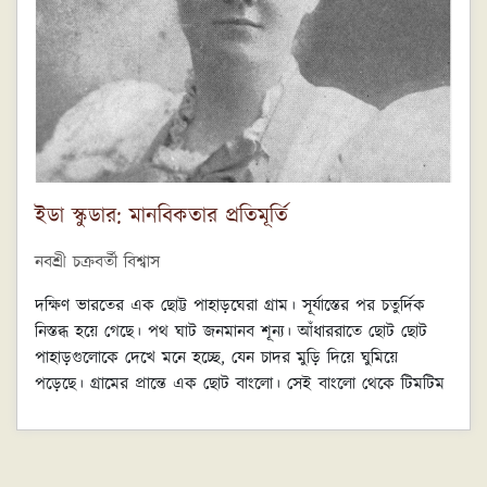
ইডা স্কুডার: মানবিকতার প্রতিমূর্তি
নবশ্রী চক্রবর্তী বিশ্বাস
দক্ষিণ ভারতের এক ছোট্ট পাহাড়ঘেরা গ্রাম। সূর্যাস্তের পর চতুর্দিক
নিস্তব্ধ হয়ে গেছে। পথ ঘাট জনমানব শূন্য। আঁধাররাতে ছোট ছোট
পাহাড়গুলোকে দেখে মনে হচ্ছে, যেন চাদর মুড়ি দিয়ে ঘুমিয়ে
পড়েছে। গ্রামের প্রান্তে এক ছোট বাংলো। সেই বাংলো থেকে টিমটিম
আলো দেখা যাচ্ছে। রাত যত গভীর হতে লাগলো চতুর্পাশ আরও
নিঝুম হয়ে গেলো। তখনো বাংলো থেকে মোমবাতির আলো আসছে।
দরজা জানলা সব বন্ধ। হালকা হালকা শীত পড়েছে। চাদর মুড়ি দিয়ে