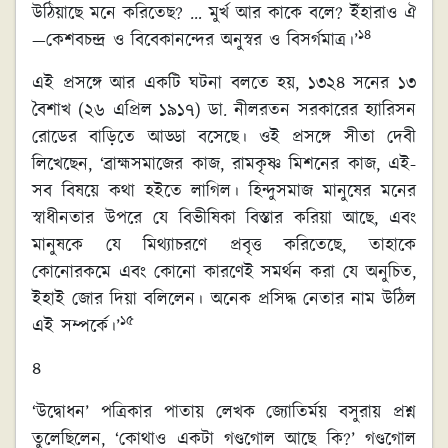
উঠিয়াছে মনে করিতেছ? … মুর্খ আর কাকে বলে? ইঁহারাও ঐ
১৪
—কেশবচন্দ্র ও বিবেকানন্দের অনুস্বর ও বিসর্গমাত্র।’
এই প্রসঙ্গে আর একটি ঘটনা বলতে হয়, ১৩২৪ সনের ১৩
বৈশাখ (২৬ এপ্রিল ১৯১৭) ডা. নীলরতন সরকারের হ্যারিসন
রোডের বাড়িতে আড্ডা বসেছে। ওই প্রসঙ্গে সীতা দেবী
লিখেছেন, ‘ব্রাহ্মসমাজের কাজ, রামকৃষ্ণ মিশনের কাজ, এই-
সব বিষয়ে কথা হইতে লাগিল। হিন্দুসমাজ মানুষের মনের
স্বাধীনতার উপরে যে বিভীষিকা বিস্তার করিয়া আছে, এবং
মানুষকে যে মিথ্যাচরণে প্রবৃত্ত করিতেছে, তাহাকে
কোনোরকমে এবং কোনো কারণেই সমর্থন করা যে অনুচিত,
ইহাই জোর দিয়া বলিলেন। অনেক প্রসিদ্ধ নেতার নাম উঠিল
১৫
এই সম্পর্কে।’
৪
‘উদ্বোধন’ পত্রিকার পাতায় লেখক জ্যোতির্ময় বসুরায় প্রশ্ন
তুলেছিলেন, ‘কোথাও একটা গণ্ডগোল আছে কি?’ গণ্ডগোল