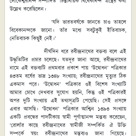
লোকেশ্বরানন্দ সম্পাদিত ‘চিন্তানায়ক বিবেকানন্দ’ গ্রন্থের কথা
উল্লেখ করেছিলেন।
‘যদি ভারতবর্ষকে জানতে চাও তাহলে
বিবেকানন্দকে জানো। তাঁর মধ্যে সবটুকুই ইতিবাচক,
নেতিবাচক কিছুই নেই।’
দীর্ঘদিন ধরে রবীন্দ্রনাথের বক্তব্য বলে এই
উদ্ধৃতিটির প্রচার চলেছে। যতদূর জানা আছে, রবীন্দ্রনাথের
নামে এই বক্তব্যটি প্রথমবার প্রকাশ পায় ‘উদ্বোধন’ পত্রিকার
৪৩তম বর্ষের ভাদ্র ১৩৪৮ সংখ্যায়; রবীন্দ্রনাথের মৃত্যুর ঠিক
একমাস পরে। ‘উদ্বোধন’ পত্রিকার ওই বিশেষ সংখ্যাটি
আমার চোখে দেখবার সুযোগ হয়নি, কিন্তু ওই পত্রিকারই
অপর দুটি সংখ্যায় এই তথ্যসূত্রটি পেয়েছি। সেই প্রসঙ্গে
এবার আসছি। ‘উদ্বোধন’ পত্রিকার আশ্বিন ১৩৯৩ সংখ্যায়
একটি প্রবন্ধের পাদটীকায় স্বামী পূর্ণাত্মানন্দ মন্তব্য করেছেন,
‘রোলাঁর কাছে রবীন্দ্রনাথের স্বামীজী সম্পর্কিত ঐ উক্তি
সম্পর্কে স্বয়ং রবীন্দ্রনাথের মন্তব্যও জানা গিয়েছে।