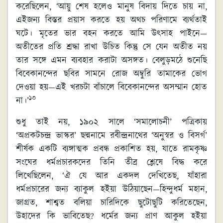
করেছিলেন, ‘আয়ু শেষ হলেও মানুষ বিদায় দিতে চায় না,
এইজন্য বিস্তর প্রয়াস করতে হয় অথচ পরিণামে ব্যর্থতাই
ঘটে। মৃতের ভার বহন করতে আমি উৎসাহ পাইনে—
অতীতের প্রতি শ্রদ্ধা রাখা উচিত কিন্তু সে যেন অতীত নয়
তার সঙ্গে এমন ব্যবহার করাটা অসঙ্গত। বেলুড়মঠে শুনেছি
বিবেকানন্দের ছবির সামনে রোজ অম্বুরি তামাকের ভোগ
দেওয়া হয়—এই খরচটা বাঁচালে বিবেকানন্দের অসম্মান হোত
১৩
না।’
শুধু তাই নয়, ১৯০২ সালে ‘সমালোচনী’ পত্রিকায়
‘অপ্রকটচন্দ্র ভাস্কর’ ছদ্মনামে রবীন্দ্রনাথের ‘অনুস্বর ও বিসর্গ’
শীর্ষক একটি ব্যঙ্গাত্মক প্রবন্ধ প্রকাশিত হয়, যাতে রামকৃষ্ণ
সংঘের ধর্মপ্রচারকদের তিনি তীব্র শ্লেষে বিদ্ধ করে
লিখেছিলেন, ‘ঐ যে আর একদল দেখিতেছ, যাঁহার‍া
ধর্মপ্রচারের জন্য ব্যাকুল হইয়া উঠিয়াছেন—হিন্দুধর্ম মহান,
জাগ্রত, শাশ্বত বলিয়া চারিদিকে ছুটোছুটি করিতেছেন,
উহাদের কি ভাবিতেছ? ধর্মের জন্য প্রাণ আকুল হইয়া