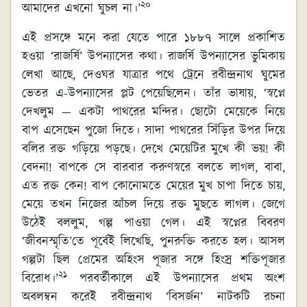
২০
আমাদের এখনো ঘুচল না।’
এই প্রসঙ্গে মনে করা যেতে পারে ১৮৮৭ সালে প্রকাশিত
হওয়া ‘রাজর্ষি’ উপন্যাসের কথা। রাজর্ষি উপন্যাসের ভুমিকায়
লেখা আছে, দেওঘর যাত্রার পথে ট্রেনে রবীন্দ্রনাথ ঘুমের
ভেতর এ-উপন্যাসের প্লট পেয়েছিলেন। তাঁর ভাষায়, ‘স্বপ্নে
দেখলুম — একটা পাথরের মন্দির। ছোটো মেয়েকে নিয়ে
বাপ এসেছেন পুজো দিতে। সাদা পাথরের সিঁড়ির উপর দিয়ে
বলির রক্ত গড়িয়ে পড়ছে। দেখে মেয়েটির মুখে কী ভয়! কী
বেদনা! বাপকে সে বারবার করুণস্বরে বলতে লাগল, বাবা,
এত রক্ত কেন! বাপ কোনোমতে মেয়ের মুখ চাপা দিতে চায়,
মেয়ে তখন নিজের আঁচল দিয়ে রক্ত মুছতে লাগল। জেগে
উঠেই বললুম, গল্প পাওয়া গেল। এই স্বপ্নের বিবরণ
‘জীবনস্মৃতি’তে পূর্বেই লিখেছি, পুনরুক্তি করতে হল। আসল
গল্পটা ছিল প্রেমের অহিংস পূজার সঙ্গে হিংস্র শক্তিপূজার
২১
বিরোধ।’
পরবর্তীকালে এই উপন্যাসের প্রথম অংশ
অবলম্বন করেই রবীন্দ্রনাথ ‘বিসর্জন’ নাটকটি রচনা