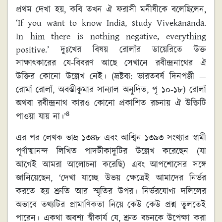
প্রথম দেখা হয়, কবি তখন ঐ ফরাসী মনীষীকে বলেছিলেন,
‘If you want to know India, study Vivekananda.
In him there is nothing negative, everything
positive.’ দুঃখের বিষয় রোলাঁর ডায়েরিতে উক্ত
সাক্ষাৎকারের যে-বিবরণ আছে সেখানে রবীন্দ্রনাথের ঐ
উক্তির কোনো উল্লেখ নেই। (দ্রষ্টব্য: ভারতবর্ষ দিনপঞ্জী —
রোমাঁ রোলাঁ, অবস্তীকুমার সান্যাল অনুদিত, পৃ ১০-১৮) রোলাঁ
অথবা রবীন্দ্রনাথ কারও কোনো প্রকাশিত রচনায় ঐ উক্তিটি
৪
পাওয়া যায় না।’
এর পর লেখক ভাদ্র ১৩৪৮ এবং আশ্বিন ১৩৯৩ সংখ্যার স্বামী
পূর্ণাত্মানন্দ লিখিত পাদটীকাদুটির উল্লেখ করেছেন (যা
আগেই আমরা আলোচনা করেছি) এবং আপশোসের সঙ্গে
জানিয়েছেন, ‘দেখা যাচ্ছে উভয় ক্ষেত্রেই আমাদের নির্ভর
করতে হয় শ্রুতি আর স্মৃতির উপর। নির্ভরযোগ্য দলিলের
অভাবে তথ্যটির প্রামাণিকতা নিয়ে কেউ কেউ প্রশ্ন তুলতেই
পারেন। একথা অবশ্য স্বীকার্য যে, শ্রুত বচনকে উপেক্ষা করা