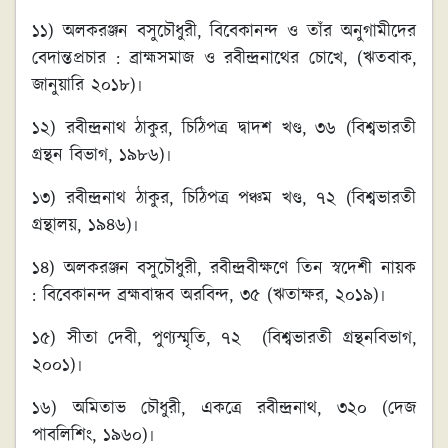
১১) অলকরঞ্জন বসুচৌধুরী, বিবেকানন্দ ও তাঁর অনুগামীদের
বেদান্তপ্রচার : ব্রাহ্মসমাজ ও রবীন্দ্রনাথের চোখে, (ঋতবাক,
জানুয়ারি ২০১৮)৷
১২) রবীন্দ্রনাথ ঠাকুর, চিঠিপত্র দ্বাদশ খণ্ড, ৩৬ (বিশ্বভারতী
গ্রন্থন বিভাগ, ১৯৮৬)৷
১৩) রবীন্দ্রনাথ ঠাকুর, চিঠিপত্র পঞ্চম খণ্ড, ৭২ (বিশ্বভারতী
গ্রন্থালয়, ১৯৪৬)৷
১৪) অলকরঞ্জন বসুচৌধুরী, রবীন্দ্রবীক্ষণে তিন স্বদেশী নায়ক
: বিবেকানন্দ ব্রহ্মবান্ধব অরবিন্দ, ৩৫ (ঋতাক্ষর, ২০১৯)৷
১৫) সীতা দেবী, পুণ্যস্মৃতি, ৭২ (বিশ্বভারতী গ্রন্থনবিভাগ,
২০০১)৷
১৬) অমিতাভ চৌধুরী, একত্রে রবীন্দ্রনাথ, ৩২০ (দেজ
পাবলিশিং, ১৯৬০)৷