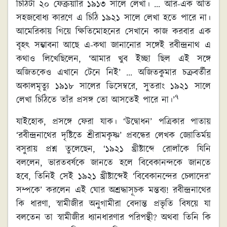
চিঠিটা ২০ ফেব্রুয়ারি ১৯১৩ সালে লেখা। … আর-এক অতি
সহজবোধ্য কারণে এ চিঠি ১৯২১ সালে লেখা হতে পারে না।
আমেরিকায় গিয়ে ক্ষিতিমোহনের সেখানে কাজ করবার এক
বৃহৎ সম্ভাবনা আছে এ-কথা জানানোর সঙ্গেই রবীন্দ্রনাথ এ
কথাও লিখেছিলেন, ‘আমার খুব ইচ্ছা ছিল এই সঙ্গে
অজিতকেও এখানে টেনে নিই’ … অজিতকুমার চক্রবর্তীর
অকালমৃত্যু ১৯১৮ সালের ডিসেম্বরে, সুতরাং ১৯২১ সালে
৭
লেখা চিঠিতে তাঁর প্রসঙ্গ তো আসতেই পারে না।’
যাইহোক, প্রসঙ্গে ফেরা যাক। ‘উদ্বোধন’ পত্রিকার পাতায়
‘রবীন্দ্রনাথের দৃষ্টিতে শ্রীরামকৃষ্ণ’ প্রবন্ধের লেখক জ্যোতির্ময়
বসুরায় প্রশ্ন তুলেছেন, ‘১৯২১ খ্রীষ্টাব্দে রোলাঁকে যিনি
বললেন, ভারতবর্ষকে জানতে হলে বিবেকানন্দকে জানতে
হবে, তিনিই সেই ১৯২১ খ্রীষ্টাব্দেই ‘বিবেকানন্দের চেলাদের’
সম্পকে’ করলেন এই ঘোর অশ্রদ্ধাসূচক মন্তব্য! রবীন্দ্রনাথের
কি ধারণা, স্বামীজীর অনুগামীরা বেদান্ত প্রভৃতি বিষয়ে যা
বলতেন তা স্বামীজীর ধ্যানধারণার পরিপন্থী? অথবা তিনি কি