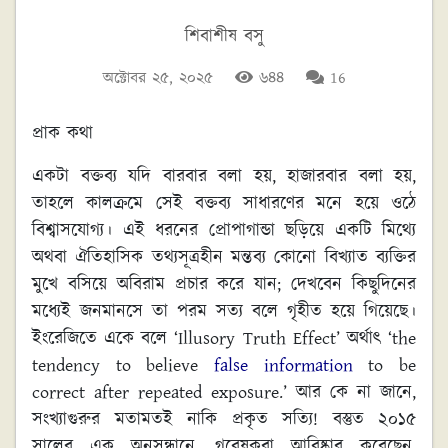
শিবাশীষ বসু
অক্টোবর ২৫, ২০২৫
৬৪৪
16
প্রাক কথা
একটা বক্তব্য যদি বারবার বলা হয়, হাজারবার বলা হয়,
তাহলে কালক্রমে সেই বক্তব্য সাধারণের মনে হয়ে ওঠে
বিশ্বাসযোগ্য। এই ধরনের প্রোপাগান্ডা ছড়িয়ে একটি মিথ্যে
অথবা ঐতিহাসিক তথ্যসূত্রহীন মন্তব্য কোনো বিখ্যাত ব্যক্তির
মুখে বসিয়ে অবিরাম প্রচার করে যান; দেখবেন কিছুদিনের
মধ্যেই জনমানসে তা পরম সত্য বলে গৃহীত হয়ে গিয়েছে।
ইংরেজিতে একে বলে ‘Illusory Truth Effect’ অর্থাৎ ‘the
tendency to believe
false information
to be
correct after repeated exposure.’ আর কে না জানে,
সংখ্যাগুরুর মতামতই নাকি প্রকৃত সত্যি! বস্তুত ২০১৫
সালের এক অনুসন্ধানে, গবেষকরা আবিষ্কার করেছেন,