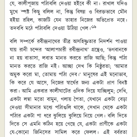
যে, কালীপূজায় পাঁঠাবলি দেওয়া হইবে কী না। রাখাল যদিও
মুখে স্পষ্ট কিছু বলিল না, কিন্তু বিষন্ন ও বিরক্তভাবে মৌন
হইয়া রহিল, কাজটি যেন তাহার নিজের অভিপ্রেত নহে।
১৯
তদবধি মঠে পাঁঠাবলি দেওয়া উঠিয়া গেল।’
বলি সম্পর্কে রবীন্দ্রনাথের তীব্র অসহিষ্ণুতার নিদর্শন পাওয়া
যায় রানী চন্দের ‘আলাপচারী রবীন্দ্রনাথ’ গ্রন্থেও, ‘ভগবানকে
না হয় বাতাসা, লবাত মানত করতে রাজি আছি; কিন্তু প‍াঁঠা
মানত করতে রাজি নই। আচ্ছা দেখ কি নিষ্ঠুরতা; ‘আমার
অমুক করো মা, তোমায় পাঁঠা দেব।‘ মানুষের এই মনোভাব,
কি করে যে আসে, নিজের স্বার্থের জন্য একটা প্রাণ বিনষ্ট
করা। আমি একবার কালীঘাটের ওদিক দিয়ে যাচ্ছিলুম; দেখি,
একটা লম্বা মতো বামুন, গলায় পৈতা, যেখানে একটা বেড়া
দেওয়া সীমানার মধ্যে পাঁঠাগুলি থাকে, সেখান থেকে একটা
পাঁঠার একটা পা ধরে ঝুলিয়ে ঝুলিয়ে নিয়ে গেল। বলি দিতে
দিতে সে এমনি কঠিন হয়ে গেছে যে, একটা প্রাণীকে একটা
যে-কোনো জিনিসের সামিল করে ফেলল। এই বর্বরতা