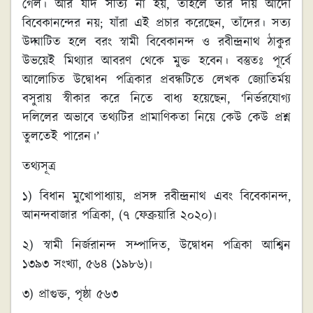
গেল। আর যদি সত্যি না হয়, তাহলে তার দায় আদৌ
বিবেকানন্দের নয়; যাঁরা এই প্রচার করেছেন, তাঁদের। সত‍্য
উদ্ঘাটিত হলে বরং স্বামী বিবেকানন্দ ও রবীন্দ্রনাথ ঠাকুর
উভয়েই মিথ্যার আবরণ থেকে মুক্ত হবেন। বস্তুতঃ পূর্বে
আলোচিত উদ্বোধন পত্রিকার প্রবন্ধটিতে লেখক জ্যোতির্ময়
বসুরায় স্বীকার করে নিতে বাধ্য হয়েছেন, ‘নির্ভরযোগ্য
দলিলের অভাবে তথ্যটির প্রামাণিকতা নিয়ে কেউ কেউ প্রশ্ন
তুলতেই পারেন।’
তথ্যসূত্র
১) বিধান মুখোপাধ্যায়, প্রসঙ্গ রবীন্দ্রনাথ এবং বিবেকানন্দ,
আনন্দবাজার পত্রিকা, (৭ ফেব্রুয়ারি ২০২০)৷
২) স্বামী নির্জরানন্দ সম্পাদিত, উদ্বোধন পত্রিকা আশ্বিন
১৩৯৩ সংখ্যা, ৫৬৪ (১৯৮৬)৷
৩) প্রাগুক্ত, পৃষ্ঠা ৫৬৩