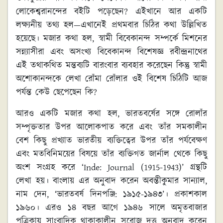
লোকেশ্বরানন্দের বইটি পড়েছেন? এইখানে আর একটি
লক্ষ্যনীয় তথ্য হল—এখানেই প্রথমবার চিঠির কথা উল্লিখিত
হয়েছে। মজার কথা হল, স্বামী বিবেকানন্দ সম্পর্কে মিশনের
সন্ন্যাসীরা এবং অসংখ্য বিবেকানন্দ বিশেষজ্ঞ রবীন্দ্রনাথের
এই তথাকথিত মন্তব্যটি বারংবার ব্যবহার করেছেন কিন্তু স্বামী
অশোকানন্দকে লেখা রোঁমা রোঁলার ওই বিশেষ চিঠিটি আজ
পর্যন্ত কেউ ছেপেছেন কি?
আরও একটি মজার কথা হল, ভারতবর্ষের সঙ্গে রোলাঁর
সম্পৃক্ততার উপর আলোকপাত করে এবং তাঁর সমকালীন
বেশ কিছু প্রখ্যাত ভারতীয় ব্যক্তিত্বের উপর তাঁর পর্যবেক্ষণ
এবং মতবিনিময়ের বিষয়ে তাঁর ব্যক্তিগত জার্নাল থেকে কিছু
অংশ সংগ্রহ করে ‘Inde: Journal (1915-1943)’ গ্রন্থটি
লেখা হয়। বাংলায় এর অনুবাদ করেন অবন্তীকুমার সান্যাল,
নাম দেন, ‘ভারতবর্ষ দিনপঞ্জি: ১৯১৫-১৯৪৩’। প্রকাশকাল
১৯৬০। এরও ১৪ বছর আগে ১৯৪৬ সালে অমৃতবাজার
পত্রিকায় সাংবাদিক থাকাকালীন সরোজ দত্ত অনুবাদ করেন