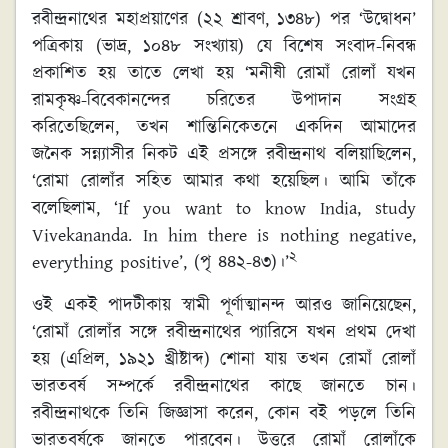
রবীন্দ্রনাথের মহাপ্রয়াণের (২২ শ্রাবণ, ১৩৪৮) পর ‘উদ্বোধন’
পত্রিকায় (ভাদ্র, ১০৪৮ সংখ্যায়) যে বিশেষ সংবাদ-নিবন্ধ
প্রকাশিত হয় তাতে লেখা হয় ‘মনীষী রোমাঁ রোলাঁ যখন
রামকৃষ্ণ-বিবেকানন্দের চরিতের উপাদান সংগ্রহ
করিতেছিলেন, তখন শান্তিনিকেতনে একদিন আমাদের
জনৈক সন্ন্যাসীর নিকট এই প্রসঙ্গে রবীন্দ্রনাথ বলিয়াছিলেন,
‘রোমা রোলাঁর সহিত আমার কথা হয়েছিল। আমি তাঁকে
বলেছিলাম, ‘If you want to know India, study
Vivekananda. In him there is nothing negative,
২
everything positive’, (পৃ ৪৪২-৪৩)।’
ওই একই পাদটীকায় স্বামী পূর্ণাত্মানন্দ আরও জানিয়েছেন,
‘রোমাঁ রোলাঁর সঙ্গে রবীন্দ্রনাথের প্যারিসে যখন প্রথম দেখা
হয় (এপ্রিল, ১৯২১ খ্রীষ্টাব্দ) শোনা যায় তখন রোমাঁ রোলাঁ
ভারতবর্ষ সম্পর্কে রবীন্দ্রনাথের কাছে জানতে চান।
রবীন্দ্রনাথকে তিনি জিজ্ঞাসা করেন, কোন বই পড়লে তিনি
ভারতবর্ষকে জানতে পারবেন। উত্তরে রোমাঁ রোলাঁকে