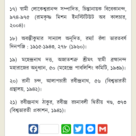
১৭) স্বামী লোকেশ্বরানন্দ সম্পাদিত, চিন্তানায়ক বিবেকানন্দ,
৯৭৪-৯৭৫ (রামকৃষ্ণ মিশন ইনস্টিটিউট অব কালচার,
২০০৪)৷
১৮) অবন্তীকুমার সান্যাল অনূদিত, রম্যাঁ রঁলা ভারতবর্ষ
দিনপঞ্জি : ১৯১৫-১৯৪৩, ২৭৮ (১৯৬০)৷
১৯) মহেন্দ্রনাথ দত্ত, অজাতশত্রু শ্রীমৎ স্বামী ব্রহ্মানন্দ
মহারাজের অনুধ্যান, ৫০ (মহেন্দ্রে পাবলিশিং কমিটি, ১৯৩৯)৷
২০) রানী চন্দ, আলাপচারী রবীন্দ্রনাথ, ৫৬ (বিশ্বভারতী
গ্রন্থালয়, ১৯৪২)৷
২১) রবীন্দ্রনাথ ঠাকুর, রবীন্দ্র রচনাবলী দ্বিতীয় খণ্ড, ৩৭৩
(বিশ্বভারতী প্রকাশন, ১৯৪১)৷
Fa
W
T
M
G