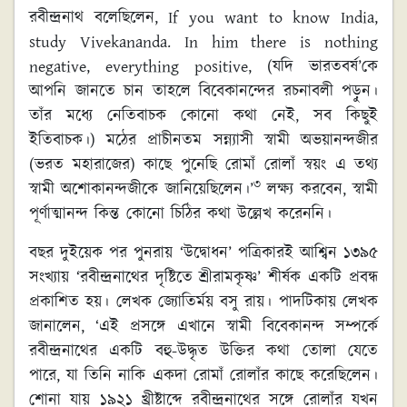
রবীন্দ্রনাথ বলেছিলেন, If you want to know India,
study Vivekananda. In him there is nothing
negative, everything positive, (যদি ভারতবর্ষ’কে
আপনি জানতে চান তাহলে বিবেকানন্দের রচনাবলী পড়ুন।
তাঁর মধ্যে নেতিবাচক কোনো কথা নেই, সব কিছুই
ইতিবাচক।) মঠের প্রাচীনতম সন্ন্যাসী স্বামী অভয়ানন্দজীর
(ভরত মহারাজের) কাছে পুনেছি রোমাঁ রোলাঁ স্বয়ং এ তথ্য
৩
স্বামী অশোকানন্দজীকে জানিয়েছিলেন।’
লক্ষ্য করবেন, স্বামী
পূর্ণাত্মানন্দ কিন্ত কোনো চিঠির কথা উল্লেখ করেননি।
বছর দুইয়েক পর পুনরায় ‘উদ্বোধন’ পত্রিকারই আশ্বিন ১৩৯৫
সংখ্যায় ‘রবীন্দ্রনাথের দৃষ্টিতে শ্রীরামকৃষ্ণ’ শীর্ষক একটি প্রবন্ধ
প্রকাশিত হয়। লেখক জ্যোতির্ময় বসু রায়। পাদটিকায় লেখক
জানালেন, ‘এই প্রসঙ্গে এখানে স্বামী বিবেকানন্দ সম্পর্কে
রবীন্দ্রনাথের একটি বহু-উদ্ধৃত উক্তির কথা তোলা যেতে
পারে, যা তিনি নাকি একদা রোমাঁ রোলাঁর কাছে করেছিলেন।
শোনা যায় ১৯২১ খ্রীষ্টাব্দে রবীন্দ্রনাথের সঙ্গে রোলাঁর যখন