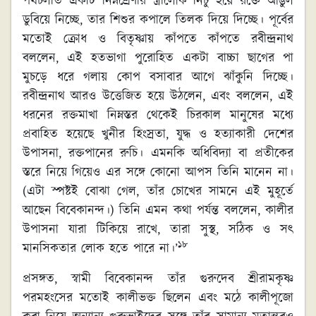
পথচলতি একটি নিম্নশ্রেণীর স্ত্রীলোক নিচু হয়ে রক্তে আঙুল
ডুবিয়ে নিচ্ছে, তার শিশুর কপালে তিলক দিয়ে দিচ্ছে। পূর্বের
মতোই ক্রোধ ও বিতৃষ্ণায় কাঁপতে কাঁপতে রবীন্দ্রনাথ
বললেন, এই হতভাগা পুরোহিত একটা বাচ্চা ছাগের পা
মুচড়ে ধরে গলায় কোপ বসাবার আগে ঝাঁকুনি দিচ্ছে।
রবীন্দ্রনাথ আরও উত্তেজিত হয়ে উঠলেন, এবং বললেন, এই
ধরনের রক্তমাখা নিম্নস্তর থেকেই চিরকাল মানুষের মধ্যে
প্রবাহিত হয়েছে খুনীর হিংস্রতা, যুদ্ধ ও হত্যাকারী দেশের
উপাসনা, রক্তপানের রুচি। এমনকি অধিবিদ্যা বা প্রতীকের
স্তরে নিয়ে গিয়েও এর সঙ্গে কোনো আপস তিনি মানেন না।
(এটা স্পষ্টই বোঝা গেল, তাঁর চোখের সামনে এই মুহূর্তে
আছেন বিবেকানন্দ।) তিনি এমন কথা পর্যন্ত বললেন, কালীর
উপাসনা যারা টিকিয়ে রাখে, তারা সুস্থ, সঠিক ও সৎ
১৮
মানসিকতার লোক হতে পারে না।’
প্রসঙ্গত, স্বামী বিবেকানন্দ তাঁর গুরুদেব শ্রীরামকৃষ্ণ
পরমহংসের মতোই কালীভক্ত ছিলেন এবং মঠে কালীপূজো