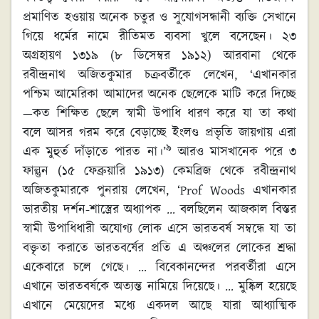
প্রমাণিত হওয়ায় অনেক চতুর ও সুযোগসন্ধানী ব্যক্তি সেখানে
গিয়ে ধর্মের নামে রীতিমত ব্যবসা খুলে বসেছেন। ২৩
অগ্রহায়ণ ১৩১৯ (৮ ডিসেম্বর ১৯১২) আরবানা থেকে
রবীন্দ্রনাথ অজিতকুমার চক্রবর্তীকে লেখেন, ‘এখানকার
পশ্চিম আমেরিকা আমাদের অনেক ছেলেকে মাটি করে দিচ্ছে
—কত শিক্ষিত ছেলে স্বামী উপাধি ধারণ করে যা তা কথা
বলে আসর গরম করে বেড়াচ্ছে ইংলণ্ড প্রভৃতি জায়গায় এরা
৯
এক মুহুর্ত দাঁড়াতে পারত না।’
আরও মাসখানেক পরে ৩
ফাল্গুন (১৫ ফেব্রুয়ারি ১৯‍১৩) কেমব্রিজ থেকে রবীন্দ্রনাথ
অজিতকুমারকে পুনরায় লেখেন, ‘Prof Woods এখানকার
ভারতীয় দর্শন-শাস্ত্রের অধ্যাপক … বলছিলেন আজকাল বিস্তর
স্বামী উপাধিধারী অযোগ্য লোক এসে ভারতবর্ষ সম্বন্ধে যা তা
বক্তৃতা করাতে ভারতবর্ষের প্রতি এ অঞ্চলের লোকের শ্রদ্ধা
একেবারে চলে গেছে। … বিবেকানন্দের পরবর্তীরা এসে
এখানে ভারতবর্ষকে অত্যন্ত নামিয়ে দিয়েছে। … মুষ্কিল হয়েছে
এখানে মেয়েদের মধ্যে একদল আছে যারা আধ্যাত্মিক