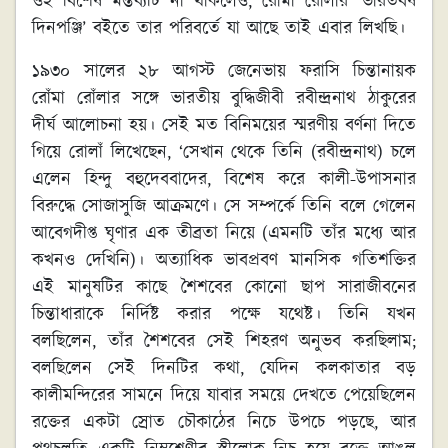
ওই বিশেষ মন্তব্যটি না থাকলেও, রোমাঁ রোলাঁর ‘ভারতবর্ষ
দিনপঞ্জি’ বইতে তার পরিবর্তে যা আছে তাই এবার লিখছি।
১৯৩০ সালের ২৮ আগস্ট জেনেভায় ফরাসি চিন্তানায়ক
রোঁমা রোঁলার সঙ্গে ভারতীয় বুদ্ধিজীবী রবীন্দ্রনাথ ঠাকুরের
দীর্ঘ আলোচনা হয়। সেই মত বিনিময়ের স্মরণীয় বর্ণনা দিতে
গিয়ে রোলাঁ লিখেছেন, ‘সেখান থেকে তিনি (রবীন্দ্রনাথ) চলে
এলেন হিন্দু বহুদেববাদের, বিশেষ করে কালী-উপাসনার
বিরুদ্ধে সোজাসুজি আক্রমণে। সে সম্পর্কে তিনি বলে গেলেন
আবেগদীপ্ত ঘৃণার এক তীব্রতা নিয়ে (এমনটি তাঁর মধ্যে আর
কখনও দেখিনি)। অত্যাধিক ভাবপ্রবণ মানসিক গতিশক্তির
এই মানুষটির কাছে শৈশবের কোনো ছাপ সারাজীবনের
চিন্তাধারাকে নির্দিষ্ট করার পক্ষে যথেষ্ট। তিনি যখন
বলছিলেন, তাঁর শৈশবের সেই শিহরণ অনুভব করছিলাম;
বলছিলেন সেই দিনটির কথা, যেদিন কলকাতার বড়
কালীমন্দিরের সামনে দিয়ে যাবার সময়ে দেখতে পেয়েছিলেন
রক্তের একটা স্রোত চৌকাঠের নিচে উপচে পড়ছে, আর