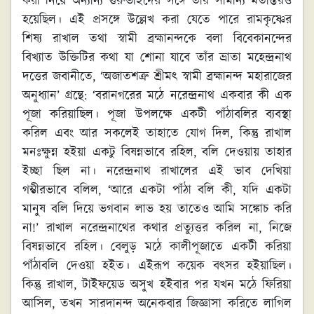
করা নিয়ে অন্যান্য গুরুভাইদের সঙ্গে তাঁর সামান্য মতান্তরও
হয়েছিল। এই প্রসঙ্গে উল্লেখ করা যেতে পারে রামকৃষ্ণের
শিষ্য রাখাল তথা স্বামী ব্রহ্মানন্দকে বলা বিবেকানন্দের
বিখ্যাত উক্তিটির কথা যা শোনা যাবে তাঁর ভ্রাতা মহেন্দ্রনাথ
দত্তের জবানীতে, ‘অজাতশত্রু শ্রীমৎ স্বামী ব্রহ্মানন্দ মহারাজের
অনুধ্যান’ গ্রন্থে: ‘বরানগরের মঠে নরেন্দ্রনাথ একবার কী এক
পূজা করিয়াছিল। পূজা উপলক্ষে একটী পাঁঠাবলির ব্যবস্থা
করিল এবং আর সকলেই তাহাতে যোগ দিল, কিন্তু রাখাল
মনঃক্ষুন্ন হইয়া একটু বিষন্নভাবে রহিল, বলি দেওয়ায় তাহার
ইচ্ছা ছিল না। নরেন্দ্রনাথ রাখালের এই ভাব দেখিয়া
গম্ভীরভাবে বলিল, ‘আরে একটা পাঁঠা বলি কী, যদি একটা
মানুষ বলি দিয়ে ভগবান লাভ হয় তাতেও আমি সঙ্কোচ করি
না!’ রাখাল নরেন্দ্রনাথের কথার প্রত্যুত্তর করিল না, নিজে
বিষন্নভাবে রহিল। বেলুড় মঠে কালীপূজাতে একটী করিয়া
পাঁঠাবলি দেওয়া হইত। এইরূপ কয়েক বৎসর হইয়াছিল।
কিন্তু রাখাল, টাইফয়েড অসুখ হইবার পর যখন মঠে ফিরিয়া
আসিল, তখন সারদানন্দ অনেকবার জিজ্ঞাসা করিতে লাগিল