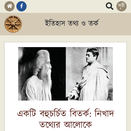
সূচী
ইতিহাস তথ্য ও তর্ক
একটি বহুচর্চিত বিতর্ক: নিখাদ
তথ্যের আলোকে