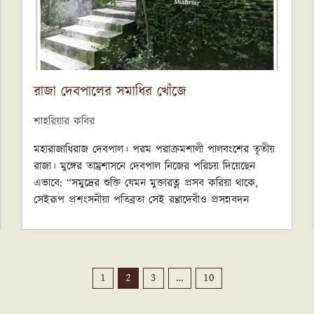
রাজা দেবপালের সমাধির খোঁজে
শাহরিয়ার কবির
মহারাজাধিরাজ দেবপাল। পরম পরাক্রমশালী পালবংশের তৃতীয়
রাজা। মুঙ্গের তাম্রশাসনে দেবপাল নিজের পরিচয় দিয়েছেন
এভাবে: “সমুদ্রের শুক্তি যেমন মুক্তারত্ন প্রসব করিয়া থাকে,
সেইরূপ প্রশংসনীয়া পতিব্রতা সেই রণ্ণাদেবীও প্রসন্নবদন
দেবপালদেবকে প্রসব করিয়াছিলেন।”
PAGE
PAGE
PAGE
PAGE
1
2
3
…
10