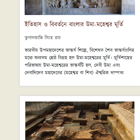
ইতিহাস ও বিবর্তনে বাংলার উমা-মহেশ্বর মূর্তি
কুণালকান্তি সিংহ রায়
ভারতীয় উপমহাদেশের ভাস্কর্য শিল্পে, বিশেষত শৈব ভাস্কর্যগুলির
মধ্যে অন্যতম শ্রেষ্ঠ বিগ্রহ হল উমা-মহেশ্বরের মূর্তি। মূর্তিশাস্ত্রের
পরিভাষায় উমা-মহেশ্বরের ভাস্কর্যটি হল, দেবী উমা এবং
দেবাদিদেব মহাদেবের (মহেশ্বর বা শিব) ঐশ্বরিক দাম্পত্য
জীবনের অলোকসামান্য রূপের একটি ক্লাসিক প্রতিচ্ছবি।
মৎস্যপুরাণ, ভাগবত পুরাণ, বিষ্ণুধর্মোত্তর উপপুরাণ,
অপরাজিতপৃচ্ছা, রূপমণ্ডন প্রভৃতি শিল্পশাস্ত্রের লিখিত বিধিকে
মান্যতা দিয়ে ভারতীয় শিল্পীরা উমা-মহেশ্বরের মূর্তি সৃজনের জন্য
অনন্ত যৌবনের অধিকারী এক দম্পতির উষ্ণ আলিঙ্গনকে
অপরূপভাবে চিত্রায়িত করেছেন কঠিন প্রস্তর ও ধাতুতে অথবা
গুহার কন্দরে-কন্দরে। প্রকৃতপক্ষে উমা-মহেশ্বর ভাস্কর্যের মধ্যে
জগৎ-মাতা উমার সাথে বিশ্বপিতা শিবের মিলনের এক অপূর্ব