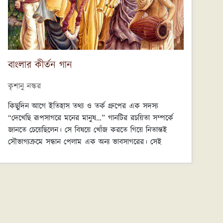
বাংলার কীর্তন গান
কৃশানু নস্কর
কিছুদিন আগে ইতিহাস তথ্য ও তর্ক গ্রুপের এক সদস্য
“দেখেছি রূপসাগরে মনের মানুষ…” গানটির রচয়িতা সম্পর্কে
জানতে চেয়েছিলেন। সে বিষয়ে খোঁজ করতে গিয়ে নিতান্তই
সৌভাগ্যক্রমে সন্ধান পেলাম এক অন্য ভাবসাগরের। সেই
সাগরের অফুরন্ত মণিমুক্তোর সামান্য কিছু অংশ পাঠকদের সঙ্গে
ভাগ করে নেওয়ার উদ্দেশ্যেই এই লেখার অবতারণা। কীর্তন
আমার অন্যতম প্রিয় সংগীত (অবশ্য অধুনা পাড়ায় পাড়ায়
সংকীর্তনের নামে যে চিৎকার চলে, সেটি মোটেই কীর্তনের
জনপ্রিয়তা বাড়াতে সহায়ক নয়)।