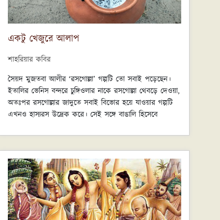
একটু খেজুরে আলাপ
শাহরিয়ার কবির
সৈয়দ মুজতবা আলীর ‘রসগোল্লা’ গল্পটি তো সবাই পড়েছেন।
ইতালির ভেনিস বন্দরে চুঙ্গিওলার নাকে রসগোল্লা থেবড়ে দেওয়া,
অতঃপর রসগোল্লার জাদুতে সবাই বিভোর হয়ে যাওয়ার গল্পটি
এখনও হাস্যরস উদ্রেক করে। সেই সঙ্গে বাঙালি হিসেবে
রসগোল্লা নিয়ে গর্ববোধ হয়, বিশেষত মিষ্টান্ন প্রেমিকদের জন্য।
রসগোল্লার পাশাপাশি আর যে মিষ্টিগুলো বাঙালিকে শীত ঋতুতে
বেশি টানে, খেজুর গুড়ের জিলাপি তার মধ্যে অগ্রগণ্য। পুণ্ড্র-
বরেন্দ্রীতে যখন শীত নামতে শুরু করে, সেসময় এই জিলাপি
যেন অমৃত সমান। আহা, খেজুর গুড়ের জিলাপির প্যাঁচে যেন
আটকে পড়েও সুখ।