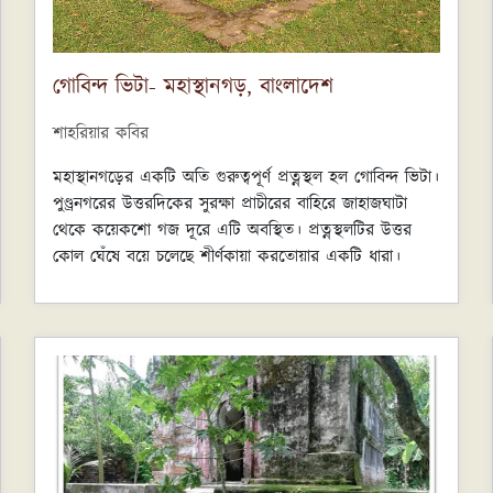
গোবিন্দ ভিটা- মহাস্থানগড়, বাংলাদেশ
শাহরিয়ার কবির
মহাস্থানগড়ের একটি অতি গুরুত্বপূর্ণ প্রত্নস্থল হল গোবিন্দ ভিটা।
পুণ্ড্রনগরের উত্তরদিকের সুরক্ষা প্রাচীরের বাহিরে জাহাজঘাটা
থেকে কয়েকশো গজ দূরে এটি অবস্থিত। প্রত্নস্থলটির উত্তর
কোল ঘেঁষে বয়ে চলেছে শীর্ণকায়া করতোয়ার একটি ধারা।
করতোয়ার ধারাটি এখন শীর্ণকায়া হলেও একসময়ের বিশাল
প্রমত্তা এই নদীর বুকে বণিকদের বাণিজ্যতরী বয়ে যেত
দূরদেশে। গোবিন্দ ভিটার আরেকটি স্থানীয় নাম ‘গোবিন্দের
দ্বীপ’, অর্থাৎ বিষ্ণুর দ্বীপ/আবাসস্থল। মূলত ভূপৃষ্ঠ থেকে
অপেক্ষাকৃত উঁচু নদীতীরবর্তী স্থানকে বরেন্দ্র অঞ্চলে দ্বীপ নামে
ডাকা হয়। এই গোবিন্দ ভিটা পুণ্ড্রের ধর্মেতিহাস ও প্রত্নতাত্ত্বিক
গৌরবের একটি বিরাট অধ্যায় ধারণ করে আছে।