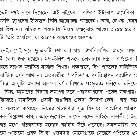
িত্যকর্ম, বিবরণী, স্মৃতিকথা, চিঠিপত্র, সাক্ষাৎকার, এবং আলোকচিত্র।
ুরুতেই স্পষ্ট করে দিয়েছেন এই বইয়ের ‘ পশ্চিম’ ইউরোপ-আমেরিকা 
র বসতি স্থাপনের ইতিহাস তিনি আলোচনা করেছেন। তবে, লেখক যেমন
 তা ছিল না। সাঁওতাল পরগনার নিজস্ব জন্মবৃত্তান্ত আছে। ১৮৫৫-৫৬-র
টি তৈরি হয়েছিল, যা আজকে ঝাড়খণ্ডের অন্তর্গত।
র শেষ নেই। সেই সূত্রে দু-একটি কথা বলা যায়। ঔপনিবেশিক আমলে যখ
ই লেখা শুরু হয়েছে। মধ্য-উনিশ শতকে ভোলানাথ চন্দ্র ‘ পশ্চিমের’ বিস্
ে বস্তুগত উন্নতির সর্বোচ্চ শিখর। পক্ষান্তরে, বিশ শতকের সাহিত্যিক বি
োম্যান্টিক ভ্রমণ-আখ্যান। এতদ্ব্যতীত, ‘ পশ্চিম’-এ বসতিস্থাপন বাঙালির
 কিন্তু এ-দুটি আলাদা-আলাদা বর্গ। বিখ্যাত সংস্কৃতজ্ঞ মনিয়ের মনিয়
র্থক। কিন্তু, আমাদের বিচারে ভ্রমণের সঙ্গে প্রবাসযাপনের প্রভেদ লক্ষ
া বুঝিয়েছে। অন্যদিকে, প্রবাসী বাঙালির একদা ‘বিদেশ’-কেই ‘ ঘর’ করে
েই ব্যবহার করেছেন নিজের গবেষণার সূত্র হিসাবে। বাঙালির আত্মপরিচ
হাসিক বিশ্লেষণ কাম্য। জ্ঞানেন্দ্রমোহন দাসের বঙ্গের বাহিরে বাঙ্গালী (
কতার মধ্যে পরিবর্তনের মনোজ্ঞ কাহিনি উঠে এসেছে। সমসাময়িক সংব
াজানো-গোছানো প্রবন্ধ কিংবা ওজনদার মোনোগ্রাফে যেভাবে পশ্চিমের প