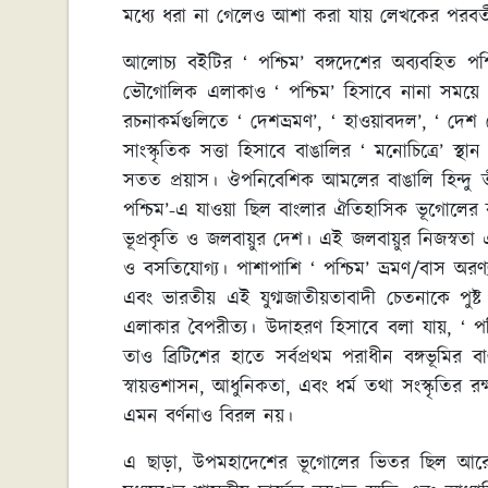
মধ্যে ধরা না গেলেও আশা করা যায় লেখকের পরব
আলোচ্য বইটির ‘ পশ্চিম’ বঙ্গদেশের অব্যবহিত প
ভৌগোলিক এলাকাও ‘ পশ্চিম’ হিসাবে নানা সময়ে গ
রচনাকর্মগুলিতে ‘ দেশভ্রমণ’, ‘ হাওয়াবদল’, ‘ দেশ 
সাংস্কৃতিক সত্তা হিসাবে বাঙালির ‘ মনোচিত্রে’ স্
সতত প্রয়াস। ঔপনিবেশিক আমলের বাঙালি হিন্দু তীর্থয
পশ্চিম’-এ যাওয়া ছিল বাংলার ঐতিহাসিক ভূগোলের বাইর
ভূপ্রকৃতি ও জলবায়ুর দেশ। এই জলবায়ুর নিজস্বতা এবং ক্
ও বসতিযোগ্য। পাশাপাশি ‘ পশ্চিম’ ভ্রমণ/বাস অরণ
এবং ভারতীয় এই যুগ্মজাতীয়তাবাদী চেতনাকে পুষ
এলাকার বৈপরীত্য। উদাহরণ হিসাবে বলা যায়, ‘ পশ
তাও ব্রিটিশের হাতে সর্বপ্রথম পরাধীন বঙ্গভূমির ব
স্বায়ত্তশাসন, আধুনিকতা, এবং ধর্ম তথা সংস্কৃতির 
এমন বর্ণনাও বিরল নয়।
এ ছাড়া, উপমহাদেশের ভূগোলের ভিতর ছিল আরেক 