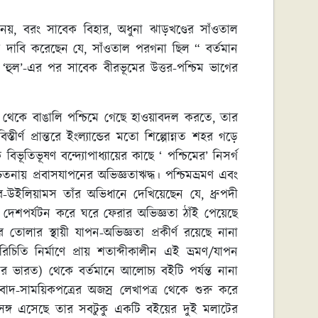
নয়, বরং সাবেক বিহার, অধুনা ঝাড়খণ্ডের সাঁওতাল
 দাবি করেছেন যে, সাঁওতাল পরগনা ছিল “ বর্তমান
 ‘হুল’-এর পর সাবেক বীরভূমের উত্তর-পশ্চিম ভাগের
ন থেকে বাঙালি পশ্চিমে গেছে হাওয়াবদল করতে, তার
তীর্ণ প্রান্তরে ইংল্যান্ডের মতো শিল্পোন্নত শহর গড়ে
ভূতিভূষণ বন্দ্যোপাধ্যায়ের কাছে ‘ পশ্চিমের’ নিসর্গ
 চেতনায় প্রবাসযাপনের অভিজ্ঞতাঋদ্ধ। পশ্চিমভ্রমণ এবং
ের-উইলিয়ামস তাঁর অভিধানে দেখিয়েছেন যে, ধ্রুপদী
ণীয়। দেশপর্যটন করে ঘরে ফেরার অভিজ্ঞতা ঠাঁই পেয়েছে
 তোলার স্থায়ী যাপন-অভিজ্ঞতা প্রকীর্ণ র‍য়েছে নানা
িতি নির্মাণে প্রায় শতাব্দীকালীন এই ভ্রমণ/যাপন
 উত্তর ভারত) থেকে বর্তমানে আলোচ্য বইটি পর্যন্ত নানা
াদ-সাময়িকপত্রের অজস্র লেখাপত্র থেকে শুরু করে
্রসঙ্গ এসেছে তার সবটুকু একটি বইয়ের দুই মলাটের