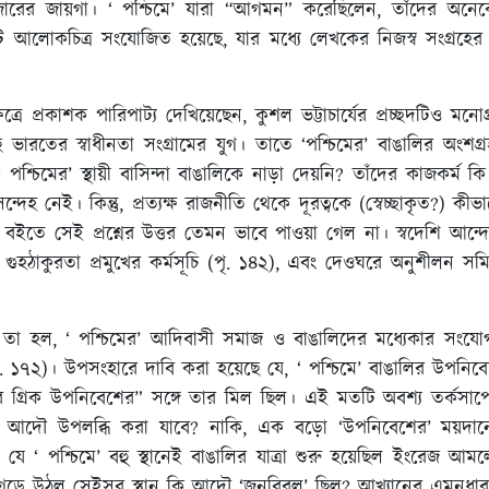
োরের জায়গা। ‘ পশ্চিমে’ যারা “আগমন” করেছিলেন, তাঁদের অনেকের
ি আলোকচিত্র সংযোজিত হয়েছে, যার মধ্যে লেখকের নিজস্ব সংগ্রহের
্রে প্রকাশক পারিপাট্য দেখিয়েছেন, কুশল ভট্টাচার্যের প্রচ্ছদটিও মন
রতের স্বাধীনতা সংগ্রামের যুগ। তাতে ‘পশ্চিমের’ বাঙালির অংশগ্র
চিমের’ স্থায়ী বাসিন্দা বাঙালিকে নাড়া দেয়নি? তাঁদের কাজকর্ম কি স
 সন্দেহ নেই। কিন্তু, প্রত্যক্ষ রাজনীতি থেকে দূরত্বকে (স্বেচ্ছাকৃত?) 
ই বইতে সেই প্রশ্নের উত্তর তেমন ভাবে পাওয়া গেল না। স্বদেশি আন্
ন গুহঠাকুরতা প্রমুখের কর্মসূচি (পৃ. ১৪২), এবং দেওঘরে অনুশীলন সমিতি
 তা হল, ‘ পশ্চিমের’ আদিবাসী সমাজ ও বাঙালিদের মধ্যেকার সংযোগ 
 পৃ. ১৭২)। উপসংহারে দাবি করা হয়েছে যে, ‘ পশ্চিমে’ বাঙালির উপনিব
র গ্রিক উপনিবেশের” সঙ্গে তার মিল ছিল। এই মতটি অবশ্য তর্কসাপে
য কি আদৌ উপলব্ধি করা যাবে? নাকি, এক বড়ো ‘উপনিবেশের’ ময়দান
যে ‘ পশ্চিমে’ বহু স্থানেই বাঙালির যাত্রা শুরু হয়েছিল ইংরেজ আ
 গড়ে উঠল সেইসব স্থান কি আদৌ ‘জনবিরল’ ছিল? আখ্যানের এমনধারা ন