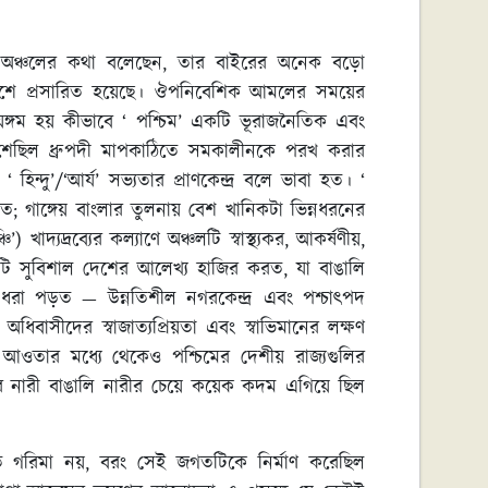
তিক অঞ্চলের কথা বলেছেন, তার বাইরের অনেক বড়ো
াদেশে প্রসারিত হয়েছে। ঔপনিবেশিক আমলের সময়ের
ৃদয়ঙ্গম হয় কীভাবে ‘ পশ্চিম’ একটি ভূরাজনৈতিক এবং
্গে মিশেছিল ধ্রুপদী মাপকাঠিতে সমকালীনকে পরখ করার
হিন্দু’/‘আর্য’ সভ্যতার প্রাণকেন্দ্র বলে ভাবা হত। ‘
িত; গাঙ্গেয় বাংলার তুলনায় বেশ খানিকটা ভিন্নধরনের
 খাদ্যদ্রব্যের কল্যাণে অঞ্চলটি স্বাস্থ্যকর, আকর্ষণীয়,
একটি সুবিশাল দেশের আলেখ্য হাজির করত, যা বাঙালি
 ধরা পড়ত — উন্নতিশীল নগরকেন্দ্র এবং পশ্চাৎপদ
াসীদের স্বাজাত্যপ্রিয়তা এবং স্বাভিমানের লক্ষণ
নের আওতার মধ্যে থেকেও পশ্চিমের দেশীয় রাজ্যগুলির
’-এর নারী বাঙালি নারীর চেয়ে কয়েক কদম এগিয়ে ছিল
ত গরিমা নয়, বরং সেই জগতটিকে নির্মাণ করেছিল