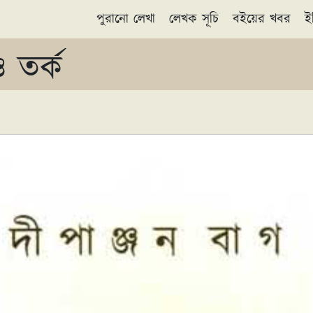
পুরানো লেখা
লেখক সূচি
বইয়ের খবর
ই
 তর্ক