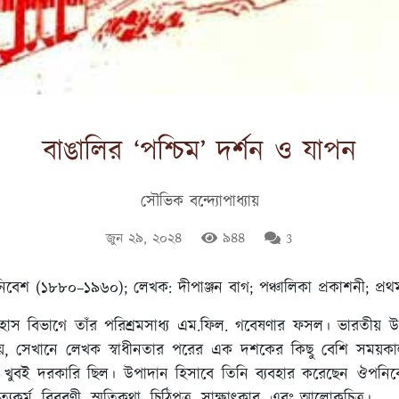
বাঙালির ‘পশ্চিম’ দর্শন ও যাপন
সৌভিক বন্দ্যোপাধ্যায়
জুন ২৯, ২০২৪
৯৪৪
3
িবেশ
(
১৮৮০
–
১৯৬০
);
লেখক
:
দীপাঞ্জন
বাগ
;
পঞ্চালিকা
প্রকাশনী
;
প্রথ
 ইতিহাস বিভাগে তাঁর পরিশ্রমসাধ্য এম.ফিল. গবেষণার ফসল। ভার
, সেখানে লেখক স্বাধীনতার পরের এক দশকের কিছু বেশি সময়কাল
্রে খুবই দরকারি ছিল। উপাদান হিসাবে তিনি ব্যবহার করেছেন ঔপনিবে