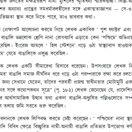
যাত্মিক জগতের নক্ষত্রস্বরূপ নানা মুর্শিদের স্মৃতিধন্য স্মারকগুচ্ছ। দ
র অন্যান্য প্রান্তের সমধর্মাবলম্বীদের সঙ্গে একাত্মতাজ্ঞাপন — সে
ে সেই অভিজ্ঞতা স্থান করে নিতে পারে, তাও ভাববার কথা।
রেক্ষাপট আলোচনা করতে গিয়ে লেখক একাধিক ‘ পুশ ফ্যাক্টর’ এবং ‘ পুল 
 বাঙালি ভদ্রলোক শ্রেণি নানা রোগব্যাধি এড়াতে কেন ‘পশ্চিমে’ অভ
রেছিল। ইংরেজ আমলে ‘ হিল স্টেশনে’ গড়ে ওঠা স্বাস্থ্যাবাস হাওয
মে’ যেতে বাঙালিকে প্রলুব্ধ করেছিল।
ালকে লেখক একটি সীমারেখা হিসাবে ধরেছেন। উপসংহারে লেখক নিজে
্চিমের’ বাঙালি সমাজ দীর্ঘদিন ধরে গড়ে ওঠা পরম্পরাকে রক্ষা করে চল
র জন্য সেখানে যেতেন, তাঁদের পরবর্তী প্রজন্ম স্বাধীনতার মোটামুট
জনের সঙ্গে কথোপকথন সূত্রে” (পৃ. ১৮২) লেখক জেনেছেন যে, প্রাদেশ
 আর্থসামাজিক উত্থান তথা একদা বাঙালি-অধ্যুষিত পল্লিগুলোতে সম্পত্
 পায়ের তলায় জমি সরতে শুরু করেছিল।
ানকে লেখক লিপিবদ্ধ করতে চেষ্টা করেছেন। ‘ পশ্চিমের’ নানা স্থানে বি
ইত্যাদি বিবিধ ক্ষেত্রে বিচ্ছুরিত নামী-অনামী বাঙালি প্রতিভার উপভোগ্য বর