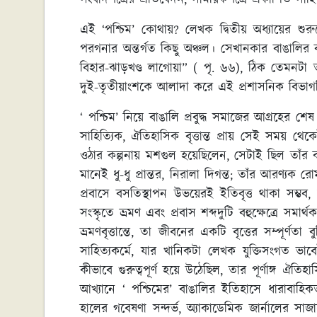
সংবাদপত্রের প্রতিবেদন, সাময়িকপত্রে প্রকাশিত সাহ
এই ‘পশ্চিম’ কোথায়? লেখক দ্বিতীয় অধ্যায়ের শ
পরগনার অন্তর্গত কিছু অঞ্চল। সেখানকার বাঙালি
বিহার-ঝাড়খণ্ড লাগোয়া” ( পৃ. ৬৬), ঠিক তেমনটা
দুই-তৃতীয়াংশকে আলাদা করে এই প্রশাসনিক বিভাগ
‘ পশ্চিম’ নিয়ে বাঙালি প্রবুদ্ধ সমাজের আগ্রহে
সাহিত্যিক, ঐতিহাসিক বৃত্তান্ত প্রায় সেই সময় থেকে
ওঠার কল্পনায় মশগুল হয়েছিলেন, সেটাই ছিল তাঁর কাছ
মানেই ধু-ধু প্রান্তর, নিরালা দিগন্ত; তাঁর আরণ্যক র
প্রবাসে বসতিস্থাপন উভয়েরই ইতিবৃত্ত থাকা সম্ভব,
সংস্কৃতে ভ্রমণ এবং প্রবাস শব্দদুটি বহুক্ষেত্রে সমা
ভ্রমণবৃত্তান্তে, তা জীবনের একটি বৃত্তের সম্পূর্ণত
সাহিত্যকর্মে, যার খানিকটা লেখক যুক্তিসংগত ভাব
কীভাবে গুরুত্বপূর্ণ হয়ে উঠেছিল, তার পূর্ণাঙ্গ ঐতি
আখ্যানে ‘ পশ্চিমের’ বাঙালির ইতিহাসে ধারাবাহি
হালের গবেষণা সন্দর্ভ, অ্যাকাডেমিক জার্নালের স