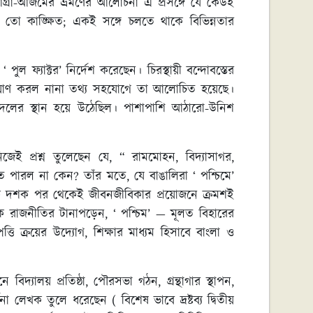
িল্লি-আগ্রা-আজমের ভ্রমণের আলোচনা এ প্রসঙ্গে যে কেউই
-ও তো কাঙ্ক্ষিত; একই সঙ্গে চলতে থাকে বিভিন্নতার
ফ্যাক্টর’ নির্দেশ করেছেন। চিরস্থায়ী বন্দোবস্তের
িপ্রয়াণ করল নানা তথ্য সহযোগে তা আলোচিত হয়েছে।
়াবদলের স্থান হয়ে উঠেছিল। পাশাপাশি আঠারো-উনিশ
ই প্রশ্ন তুলেছেন যে, “ রামমোহন, বিদ্যাসাগর,
তে পারল না কেন? তাঁর মতে, যে বাঙালিরা ‘ পশ্চিমে’
ি এক দশক পর থেকেই জীবনজীবিকার প্রয়োজনে ক্রমশই
িক রাজনীতির টানাপড়েন, ‘ পশ্চিম’ — মূলত বিহারের
তি ক্রয়ের উদ্যোগ, শিক্ষার মাধ্যম হিসাবে বাংলা ও
দ্যালয় প্রতিষ্ঠা, পৌরসভা গঠন, গ্রন্থাগার স্থাপন,
্ণনা লেখক তুলে ধরেছেন ( বিশেষ ভাবে দ্রষ্টব্য দ্বিতীয়