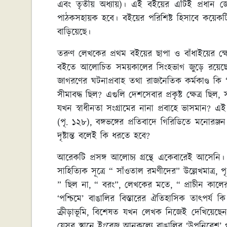
এবং তৃতীয় অধ্যায়)। এই বইয়ের এটিই প্রধান জ
পাঠকসহায়ক হবে। বইয়ের পরিশিষ্ট হিসাবে কয়েকট
বাড়িয়েছে।
তরুণ লেখকের প্রথম বইয়ের ছাপা ও বাঁধাইয়ের ক্ষেত
বইতে আলোচিত সময়কালের সিংহভাগ জুড়ে রয়েছে ভা
জাগরণের ঘটনাপ্রবাহ তথা রাজনৈতিক কর্মকাণ্ড কি ‘ পশ্
সীমাবদ্ধ ছিল? এগুলি দেশসেবার প্রকৃষ্ট ক্ষেত্র ছিল,
যখন স্বাধীনতা সংগ্রামের নানা প্রবাহে ভাসমান? এ
(পৃ. ১২৮), বঙ্গভঙ্গের প্রতিবাদে গিরিডিতে মনোরঞ্জ
দৃষ্টান্ত বলেই কি ধরতে হবে?
আরেকটি প্রসঙ্গ আলোচ্য গ্রন্থে একেবারেই আসেনি।
সাহিত্যিক সূত্রে “ সাঁওতাল রমণীদের” উল্লেখমাত্র,
” ছিল না, “ বরং”, লেখকের মতে, “ প্রাচীন কালে
‘পশ্চিমে’ বাঙালির বিস্তারের ঐতিহাসিক তাৎপর্
ক্রীড়াভূমি, বিশেষত যখন লেখক নিজেই দেখিয়েছেন 
যেসব স্থানে ইংরেজ আনুকূল্যে বাঙালির ‘উপনিবেশ’