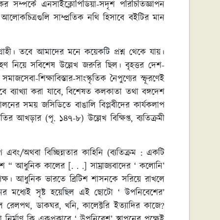
 সম্পর্কে এনসাইক্লোপিডিয়া-সদৃশ পরিচিতিজ্ঞাপন
 আলোকচিত্রগুলি সাম্প্রতিক নথি হিসাবে বইটির মান
োগ্রাহী। তবে আমাদের মনে কয়েকটি প্রশ্ন থেকে যায়।
হণ নিয়ে সবিশেষ উল্লেখ জরুরি ছিল। বৃহত্তর দেশ-
মাজসেবা-শিক্ষাবিস্তার-সাংস্কৃতিক নৈপুণ্যের স্ফূরণেই
কীভাবে ব্যাখ্যা করা যাবে, বিশেষত কলকাতা তথা বঙ্গদেশ
দোলনের সময় জসিডিতে বাঙালি বিপ্লবীদের কার্যকলাপ
র আখড়ার (পৃ. ১৪৭-৮) উল্লেখ বিক্ষিপ্ত, ব্যতিক্রমী
এবং/অথবা বিচ্ছিন্নতার কাহিনি (ব্যতিক্রম : একটি
েশ “ আধুনিক কালের [. . .] সাম্রাজ্যবাদের ‘ কলোনি’
ক্ষ। আধুনিক ভারতে ব্রিটিশ শাসনকে সরিয়ে রাখলে
ের মধ্যেই সৃষ্ট হয়েছিল এই ছোটো ‘ উপনিবেশের’
মলে রেলপথ, ডাকঘর, খনি, কালেক্টরি ইত্যাদির কাজে?
ির্মাণ কি একপ্রকারে ‘ উপনিবেশ’ স্থাপনের পক্ষেই