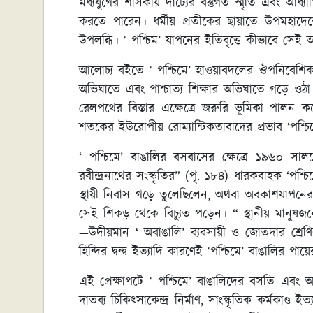
মধ্যযুগের শাসকীয় দার্ঢ্যের বস্তুগত স্মৃতি এবং আধ্
করতে পারেন। ধর্মীয় প্রতীকের ছায়াতে উপমহাদেশে
উপলব্ধি। ‘ পশ্চিম’ যাপনের ইতিবৃত্তে কীভাব
আলোচ্য বইতে ‘ পশ্চিমে’ হাওয়াবদলের ঔপনিবেশিক প্
অভিঘাতে এবং পাশ্চাত্য শিক্ষার অভিঘাতে গড়ে ওঠা
রেলপথের বিস্তার এক্ষেত্রে জরুরি ভূমিকা পালন ক
শতকের ইউরোপীয় রোম্যান্টিকতাবাদের প্রভাব ‘পশ্চি
‘ পশ্চিমে’ বাঙালির বসবাসের ক্ষেত্রে ১৯৬০ স
রবীন্দ্রনাথের সংস্কৃতির” (পৃ. ১৮৪) ধারকবাহক ‘পশ
স্থায়ী নিবাস গড়ে তুলেছিলেন, অথবা অবকাশযাপনে
সেই শিকড় থেকে বিচ্যুত পড়েন। “ স্থানীয় মানুষ
—উদীয়মান ‘ অবাঙালি’ ব্যবসায়ী ও জোতদার শ্রেণির
হিন্দির দ্বন্দ্ব ইত্যাদি কারণেই ‘পশ্চিমে’ বাঙালির
এই প্রেক্ষাপটে ‘ পশ্চিমে’ বাঙালিদের বসতি এবং অবদ
দাতব্য চিকিৎসাকেন্দ্র নির্মাণ, সাংস্কৃতিক কর্মকাণ্ড 