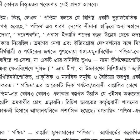
র্তী কোনও বিস্তৃততর গবেষণায় সেই প্রসঙ্গ আসবে।
শ্চিম। কিন্তু, লেখক ‘ পশ্চিম’ বলতে যে বিশিষ্ট একটি ভূরাজনৈ
ণ্য হয়েছে, ‘ পশ্চিম’-এর ধারণা দেশের সীমানা ছাড়িয়ে অন্য মহ
দেখা’, ‘ স্বদেশবর্ণন’, ‘ প্রবাস’ ইত্যাদি শব্দের বহুল উল্লেখ থেকে হ
থান করে নিয়েছিল। ভ্রমণের নেশা এবং ইন্দ্রিয়গ্রাহ্য দেশদর্শনের সঙ
াত্রী ও পর্যটকের জগতে পুণ্যতোয়া গঙ্গা-যমুনাবিধৌত ‘ পশ্চিম’-কে ‘ 
ে পা-ফেলা, যা একটি প্রায়-অনির্দিষ্ট ভূখণ্ড — নানা তীর্থক্ষেত্রশোভ
ষেত্রবিশেষে সুলভ ( ‘ ড্যাম চীপ’, বা উচ্চারণের বিশিষ্টতায় ‘ ড্যাঞ্চি’)
্যগিরিনদীশোভিত, প্রাকৃতিক ও মানবিক সমৃদ্ধি ও বৈচিত্র্যে ভরপুর 
্ট করত। ‘ পশ্চিম’-এর আরেকটি দিক পর্যটক/প্রবাসী বাঙালির চোখে
্চিম’-এর কোনও কোনও এলাকার বস্তুগত উন্নতি যে ওইসব অঞ্চলের অধিব
াঙালি ভ্রমণার্থীর চোখ এড়ায়নি। ব্রিটিশ ভারতের কর্তৃত্ববাদী শাস
রক্ষাকর্তা হিসাবে আখ্যানগুলিতে প্রশংসিত হয়েছে। নগরায়িত ‘পশ্চিম
‘ পশ্চিম’ — বাঙালি মুসলমানের ‘পশ্চিম’। আর্যাবর্তের বহুকথি