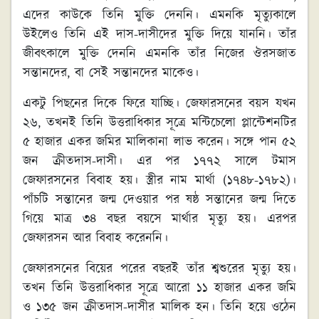
এদের কাউকে তিনি মুক্তি দেননি। এমনকি মৃত্যুকালে
উইলেও তিনি এই দাস-দাসীদের মুক্তি দিয়ে যাননি। তাঁর
জীবৎকালে মুক্তি দেননি এমনকি তাঁর নিজের ঔরসজাত
সন্তানদের, বা সেই সন্তানদের মাকেও।
একটু পিছনের দিকে ফিরে যাচ্ছি। জেফারসনের বয়স যখন
২৬, তখনই তিনি উত্তরাধিকার সূত্রে মন্টিচেলো প্লান্টেশনটির
৫ হাজার একর জমির মালিকানা লাভ করেন। সঙ্গে পান ৫২
জন ক্রীতদাস-দাসী। এর পর ১৭৭২ সালে টমাস
জেফারসনের বিবাহ হয়। স্ত্রীর নাম মার্থা (১৭৪৮-১৭৮২)।
পাঁচটি সন্তানের জন্ম দেওয়ার পর ষষ্ঠ সন্তানের জন্ম দিতে
গিয়ে মাত্র ৩৪ বছর বয়সে মার্থার মৃত্যু হয়। এরপর
জেফারসন আর বিবাহ করেননি।
জেফারসনের বিয়ের পরের বছরই তাঁর শ্বশুরের মৃত্যু হয়।
তখন তিনি উত্তরাধিকার সূত্রে আরো ১১ হাজার একর জমি
ও ১৩৫ জন ক্রীতদাস-দাসীর মালিক হন। তিনি হয়ে ওঠেন