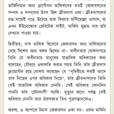
ভার্জিনিয়ার অন্য প্লান্টেসন মালিকদের মতই জেফারসনের
সম্পদ ও সম্পদের উৎস ছিল ক্রীতদাস প্রথা। ক্রীতদাসদের
রক্ত-ঘামেই গড়ে ঊঠেছে তার বিখ্যাত মন্টিচেল্লো প্রাসাদ, যা
এখন ইউনেস্কোর হেরিটেজ সাইট, মার্কিন মুদ্রায় যার ছবি
দেখতে পাওয়া যায়।
দ্বিতীয়ত, দাস মালিক হিসেবে জেফারসন অন্য মালিকদের
চেয়ে বিশেষ অন্য রকম ছিলেন না। স্বাধীনতার ঘোষণাপত্রে
তিনি যে স্বাধীনতায় মানুষের স্বাভাবিক অধিকারের কথা
বলেছেন, যৌবনে ওকালতি করার সময় তিনি তাঁর ক্রীতদাস
ক্লায়েন্টের হয়ে ঘোষণা করেছেন যে “পৃথিবীতে সবাই আসে
তার নিজের ওপর অধিকার নিয়ে”, তাঁর ক্রীতদাসদের তিনি
সেই স্বাভাবিক অধিকার দেননি। সেই অধিকার কোনদিন
পাননি তাঁর ‘যৌনদাসী’ স্যালি। মৃত্যুর আগে পর্যন্ত সেই
অধিকার দেননি তার ঔরসজাত তিন পুত্রসন্তানকেও।
অবশ্য, এ ব্যাপারে টমাস জেফারসন একা নন। প্রথম মার্কিন