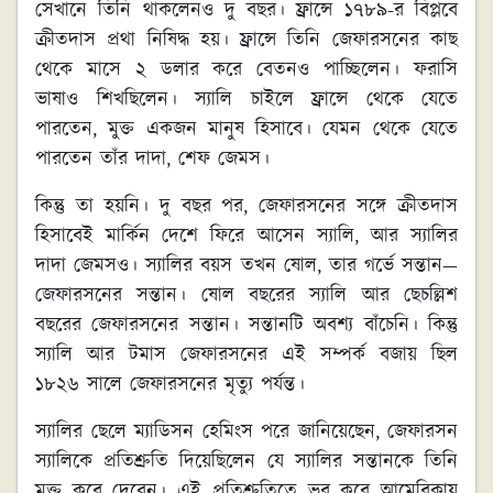
সেখানে তিনি থাকলেনও দু বছর। ফ্রান্সে ১৭৮৯-র বিপ্লবে
ক্রীতদাস প্রথা নিষিদ্ধ হয়। ফ্রান্সে তিনি জেফারসনের কাছ
থেকে মাসে ২ ডলার করে বেতনও পাচ্ছিলেন। ফরাসি
ভাষাও শিখছিলেন। স্যালি চাইলে ফ্রান্সে থেকে যেতে
পারতেন, মুক্ত একজন মানুষ হিসাবে। যেমন থেকে যেতে
পারতেন তাঁর দাদা, শেফ জেমস।
কিন্তু তা হয়নি। দু বছর পর, জেফারসনের সঙ্গে ক্রীতদাস
হিসাবেই মার্কিন দেশে ফিরে আসেন স্যালি, আর স্যালির
দাদা জেমসও। স্যালির বয়স তখন ষোল, তার গর্ভে সন্তান—
জেফারসনের সন্তান। ষোল বছরের স্যালি আর ছেচল্লিশ
বছরের জেফারসনের সন্তান। সন্তানটি অবশ্য বাঁচেনি। কিন্তু
স্যালি আর টমাস জেফারসনের এই সম্পর্ক বজায় ছিল
১৮২৬ সালে জেফারসনের মৃত্যু পর্যন্ত।
স্যালির ছেলে ম্যাডিসন হেমিংস পরে জানিয়েছেন, জেফারসন
স্যালিকে প্রতিশ্রুতি দিয়েছিলেন যে স্যালির সন্তানকে তিনি
মুক্ত করে দেবেন। এই প্রতিশ্রুতিতে ভর করে আমেরিকায়