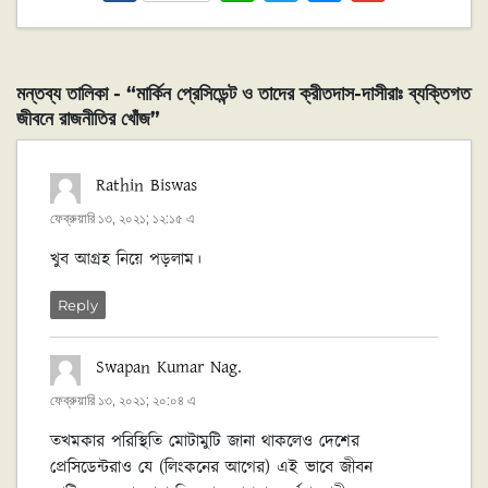
ce
h
wi
es
m
bo
at
tt
se
ai
ok
sA
er
n
l
মন্তব্য তালিকা - “মার্কিন প্রেসিডেন্ট ও তাদের ক্রীতদাস-দাসীরাঃ ব্যক্তিগত
p
ge
জীবনে রাজনীতির খোঁজ”
p
r
Rathin Biswas
বলেছেন:
ফেব্রুয়ারি ১৩, ২০২১; ১২:১৫ এ
খুব আগ্ৰহ নিয়ে পড়লাম।
Reply
Swapan Kumar Nag.
বলেছেন:
ফেব্রুয়ারি ১৩, ২০২১; ২০:০৪ এ
তখমকার পরিস্থিতি মোটামুটি জানা থাকলেও দেশের
প্রেসিডেন্টরাও যে (লিংকনের আগের) এই ভাবে জীবন