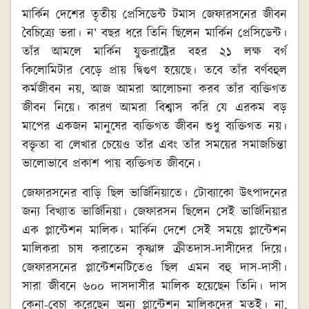
মার্কিন দেশের তৃতীয় প্রেসিডেন্ট টমাস জেফারসনের জীবন
বৈচিত্র্যে ভরা‌। ন’ বছর ধরে তিনি ছিলেন মার্কিন প্রেসিডেন্ট।
তাঁর আমলে মার্কিন যুক্তরাষ্ট্রের বহর ২১ লক্ষ বর্গ
কিলোমিটার বেড়ে প্রায় দ্বিগুণ হয়েছে। তবে তাঁর বর্ণবহুল
কর্মজীবন নয়, আজ আমরা আলোচনা করব তাঁর ব্যক্তিগত
জীবন নিয়ে। কারণ আমরা বিশ্বাস করি যে এরকম বড়
মাপের একজন মানুষের ব্যক্তিগত জীবন শুধু ব্যক্তিগত নয়।
বক্তৃতা বা লেখার চেয়েও তাঁর এবং তাঁর সময়ের সমাজচিন্তা
ভালোভাবে প্রকাশ পায় ব্যক্তিগত জীবনে।
জেফারসনের বাড়ি ছিল ভার্জিনিয়াতে। টোব্যাকো উৎপাদনের
জন্য বিখ্যাত ভার্জিনিয়া। জেফারসন ছিলেন সেই ভার্জিনিয়ার
এক প্লান্টেশন মালিক। মার্কিন দেশে সেই সময়ে প্লান্টেশন
মালিকরা চাষ করাতেন কৃষ্ণাঙ্গ ক্রীতদাস-দাসীদের দিয়ে।
জেফারসনের প্লান্টেশনটিতেও ছিল এমন বহু দাস-দাসী।
সারা জীবনে ৬০০ দাসদাসীর মালিক হয়েছেন তিনি। দাস
কেনা-বেচা করেছেন অন্য প্লান্টেশন মালিকদের মতই। না,