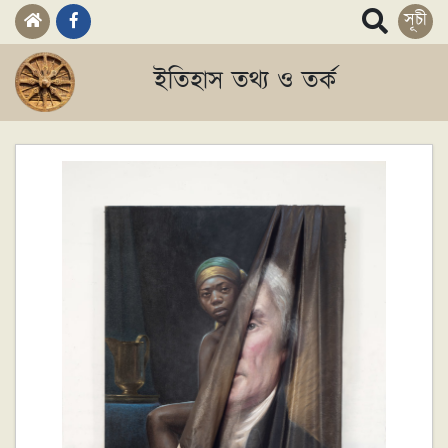
সূচী
ইতিহাস তথ্য ও তর্ক