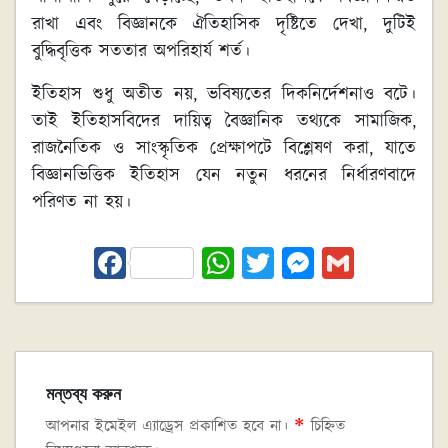
রাখা এবং বিজ্ঞানকে ঐতিহাসিক দৃষ্টিতে দেখা, দুটিই
বুদ্ধিবৃত্তিক সততার অপরিহার্য শর্ত।
ইতিহাস শুধু অতীত নয়, ভবিষ্যতের দিকনির্দেশনাও বটে।
তাই ইতিহাসবিদের দায়িত্ব বৈজ্ঞানিক তথ্যকে সামাজিক,
রাজনৈতিক ও সাংস্কৃতিক প্রেক্ষাপটে বিশ্লেষণ করা, যাতে
বিজ্ঞানভিত্তিক ইতিহাস যেন নতুন ধরনের নির্ধারণবাদে
পরিণত না হয়।
Fa
W
T
M
G
ce
h
wi
es
m
bo
at
tt
se
ai
ok
sA
er
n
l
p
ge
মন্তব্য করুন
p
r
আপনার ইমেইল এ্যাড্রেস প্রকাশিত হবে না।
*
চিহ্নিত