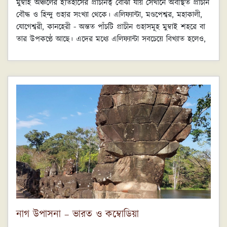
মুম্বাই অঞ্চলের ইতিহাসের প্রাচীনত্ব বোঝা যায় সেখানে অবস্থিত প্রাচীন
বৌদ্ধ ও হিন্দু গুহার সংখ্যা থেকে। এলিফ্যান্টা, মণ্ডপেশ্বর, মহাকালী,
যোগেশ্বরী, কানহেরী - অন্তত পাঁচটি প্রাচীন গুহাসমূহ মুম্বাই শহরে বা
তার উপকণ্ঠে আছে। এদের মধ্যে এলিফ্যান্টা সবচেয়ে বিখ্যাত হলেও,
প্রাচীনতম হল কানহেরী। সংস্কৃত কৃষ্ণগিরি থেকে প্রাকৃতে কানহেরী।
শহরের উত্তর দিকে বোরিবলীতে সঞ্জয় গান্ধী জাতীয় উদ্যানের মধ্যে
কানহেরী গুহা। ডিসেম্বরের এক দুপুরে ট্যাক্সি ধরে চলে এলাম এই
সংরক্ষিত বনের প্রবেশপথে।
নাগ উপাসনা – ভারত ও কম্বোডিয়া