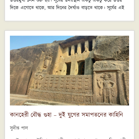
উত্তরমুখী চলন শুরু হয়। সূর্যের উদয়স্থান একটু একটু করে উত্তর
দিকে এগোতে থাকে, আর দিনের দৈর্ঘ্যও বাড়তে থাকে। সূর্যের এই
উত্তরায়ণকে বিভিন্ন ভাবে উদযাপন করত মানুষ। বাঙালির ইতুপূজা
উৎসব বা অতীতের বৈদিক গবাময়ন যজ্ঞ - মোটামুটি এই দিনটারই
আশেপাশে। মকর সংক্রান্তি অতীতে এই দিনই হত- একুশে
ডিসেম্বরের আশেপাশে। জার্মানদের ইউলটাইড বা রোমানদের সূর্যপূজা
- সোল ইনভিক্টাস উৎসবও এই উত্তরায়ণের উদযাপন আর ক্রিসমাসের
উৎস এই সোল ইনভিক্টাস উৎসব থেকেই। কিন্তু এইসব উৎসবের
অনেক আগে, আজ থেকে সাড়ে চার হাজার বছর আগে, ব্যাবিলন-
মিশরের জ্যোতির্বিদ্যা ইংল্যান্ডে তখনও পৌঁছায়নি - স্টোনহেঞ্জে
নব্যপ্রস্তর যুগের মানুষ তৈরি করেছিল গ্রীষ্ম ও শীতকালীন অয়নান্ত
মাপার ব্যবস্থা- কয়েকটি পাথরের স্তম্ভ ব্যবহার করে।
কানহেরী বৌদ্ধ গুহা – দুই যুগের সমাপতনের কাহিনি
সুদীপ্ত পাল