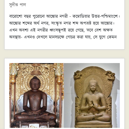
সুদীপ্ত পাল
বারোশো বছর পুরোনো আঙ্কোর নগরী - কম্বোডিয়ার উত্তর-পশ্চিমাংশে।
আঙ্কোর শব্দের অর্থ নগর, সংস্কৃত নগর শব্দ অপভ্রষ্ট হয়ে আঙ্কোর।
এখন অবশ্য এই নগরীর ধ্বংসস্তূপই রয়ে গেছে, তবে বেশ অক্ষত
অবস্থায়- এখনও দেখলে মানসচক্ষে গোচর করা যায়, সে যুগে কেমন
লাগত এই শহর। কয়েকশো মন্দির, কয়েকশো তোরণ, চারিদিকে
জলের পরিখা, তাদের উপর দিয়ে ছোটো ছোটো সেতু, আর অজস্র
নাগ। সেতুর রেলিংগুলো নাগের শরীর, মন্দিরের প্রবেশপথের দুধারের
রেলিংগুলিও নাগ, মন্দিরের দেয়ালচিত্রে নাগ, গৌতম বুদ্ধের মস্তক
আবৃত করে তাঁকে রক্ষা করে চলেছে একটি নাগ- সারা শহরে
আধিপত্য করছে দুটি নাগ- বৌদ্ধদের মুচলিন্দ আর হিন্দুদের বাসুকি।