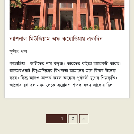
ন্যাশনাল মিউজিয়াম অফ কম্বোডিয়ায় একদিন
সুদীপ্ত পাল
কম্বোডিয়া - অতীতের নাম কম্বুজ। ভারতের বাইরে আরেকটা ভারত।
আঙ্কোরওয়াট বিষ্ণুমন্দিরের বিশালতা আমাদের মনে বিস্ময় উদ্রেক
করে। কিন্তু আরও আশ্চর্য করল আঙ্কোর-পূর্ববর্তী যুগের শিল্পকৃতি।
আঙ্কোর যুগ হল নবম থেকে ত্রয়োদশ শতক যখন আঙ্কোর ছিল
খ্মেরদের রাজধানী। তার আগে ষষ্ঠ থেকে অষ্টম শতক ছিল চেনলা
কিংডমের যুগ। এই যুগের মন্দির অল্প কিছু অবশিষ্ট আছে, তবে
প্রত্নতাত্ত্বিক নিদর্শনের অভাব নেই, নম পেনের ন্যাশনাল মিউজিয়াম
অফ কম্বোডিয়ায় গেলে দেখা যায়। আঙ্কোর-পূর্ব, আঙ্কোর ও আঙ্কোর-
পোস্ট
PAGE
PAGE
PAGE
1
2
3
পরবর্তী তিন যুগেরই সংগ্ৰহ এই মিউজিয়ামে আছে।
পেজিনেশন