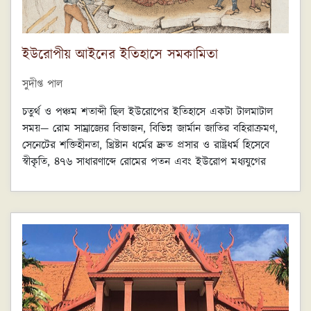
ইউরোপীয় আইনের ইতিহাসে সমকামিতা
সুদীপ্ত পাল
চতুর্থ ও পঞ্চম শতাব্দী ছিল ইউরোপের ইতিহাসে একটা টালমাটাল
সময়— রোম সাম্রাজ্যের বিভাজন, বিভিন্ন জার্মান জাতির বহিরাক্রমণ,
সেনেটের শক্তিহীনতা, খ্রিষ্টান ধর্মের দ্রুত প্রসার ও রাষ্ট্রধর্ম হিসেবে
স্বীকৃতি, ৪৭৬ সাধারণাব্দে রোমের পতন এবং ইউরোপ মধ্যযুগের
সূচনা। মধ্যযুগের প্রথম ছয় শতাব্দী— পঞ্চম থেকে একাদশ শতকের
শেষদিক অবধি সময়কাল অন্ধকার যুগ হিসেবে পরিচিত। এই সময়ে
দ্রুত বি-নগরায়ন হয়, রোমান আইনব্যবস্থাও ভেঙে পড়ে। ষষ্ঠ শতাব্দীর
প্রথমার্ধে রোমের রাজকীয় আদালত এবং সপ্তম শতাব্দীর শুরুতে
রোমান সেনেট বিলুপ্ত হয়।