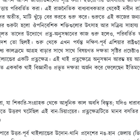
য আপন আপন জাত্যাভিমানের সৃষ্টি করা। ইউরোপীয় ভাবধারায় জাতি-রাষ্ট
িসত্তায় পরিবর্তিত করা। এই রাজনৈতিক বাধ্যবাধকতার থেকেই নবীন রাষ
 অতীত, মাটি খুঁড়ে বের করতে শুরু করে। শুরুতে এই কাজের জন্য প
র শুরুটা হলো ঔপনিবেশিক শক্তিগুলোর উৎসাহ আর সক্রিয় সাহায্য নিয
লত তাদের উদ্যোগে প্রত্ন-অনুসন্ধানের কাজ শুরু হলেও, পরিবর্তিত
 ছিলই। শুরু থেকে এখন পর্যন্ত দক্ষিণ-পূর্ব এশিয়ার রাষ্ট্রগুলো
 কালক্রমে আগ্রহ বাড়ার সাথে সাথে বিষয়গত দক্ষতা সৃষ্টির প্রচেষ
ন্ডের একটি প্রত্নক্ষেত্র। এই থাই প্রত্নক্ষেত্রে অনুসন্ধান আরম্ভ হ
একঝাঁক থাই বিজ্ঞানীও প্রভূত দক্ষতা অর্জন করে ফেলেছেন ইতিমধ্
ধারা, যা শিকারি-সংগ্রাহক থেকে আধুনিক কাল অবধি বিস্তৃত; যদিও ধারাব
ৈরিতে উত্তরণ ঘটেছিল এই বান-চিয়াংয়ের। প্রত্নক্ষেত্রটিতে মানব বস
।
ে উত্তর-পূর্ব থাইল্যান্ডের উদোন-থানি প্রদেশের নঙ-হান জেলায় (ভিয়