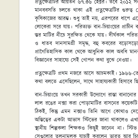
প্রত্নক্ষেত্রটির আয়তন ৬৭.৩৬ হেক্টর। তবে ২০১২ স
মানববসতি চলতে থাকা এই প্রত্নক্ষেত্রটির গুরুত্
কৃষিকাজের আরম্ভ। শুধু তাই নয়, এরপরের ধাপে 
লোকেরা সরে যায়। পরিত্যক্ত বান-চিয়াংয়ের প্র
স্তর মাটির নীচে সুরক্ষিত থেকে যায়। দীর্ঘকাল প
ও ধাতব দানসামগ্রী সমৃদ্ধ, বহু কবরের বড়োসড
প্রাগৈতিহাসিক কাল থেকে আধুনিক কাল অবধি মানব 
বিজ্ঞানের সাহায্যে সেই গোপন কথা বুঝে নেওয়া।
প্রত্নক্ষেত্রটি প্রথম নজরে আসে আচমকাই। ১৯৬৬-তে 
কথা বলতে এসেছিলেন, সাথে সাহায্যকারী হিসাবে ছিলেন
বান-চিয়াংয়ে তখন সরকারী উদ্যোগে রাস্তা বানানোর
লাল রঙের নক্সা করা পোড়ামাটির বাসনের কয়েকট
ঠিকই, কিন্তু এমন নক্সাও তিনি আগে কোথাও দেখে
অস্তিত্বের একটা আভাস স্টিভের জানা থাকলেও এখান
স্থানীয় শিল্পকলা শিক্ষকও কিছুই জানেন না। স্
সেগুলোর তুলনামূলক যাচাই করলেন ভারত আর চিনে