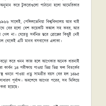
ুত্ব অনুমান করে টুকরোগুলো পাঠানো হলো আমেরিকার
৯৬৬ সালেই, পেন্সিলভেনিয়া বিশ্ববিদ্যালয় আর থাই
সাথে বের হলো বেশ কয়েকটি কঙ্কাল সহ কবর, আর
 গেল না। যেহেতু সর্বনিম্ন স্তরে ব্রোঞ্জের কিছুই নেই
দের আমল থেকেই এটি মানব বসবাসের এলাকা।
েক বড়ো করে খনন কাজ হলে আগেকার অনেক ধারনাই
র্বন ১৪ পরীক্ষায় পাওয়া ভিন্ন ভিন্ন ফল বিতর্কের
রস্থ খননে পাওয়া প্রত্ন সামগ্রীর বয়স বের হল ১৪৯৫
াধারণ পূর্বাব্দ। অবশেষে আগের পরের, সব মিলিয়ে
 করা হয়েছে।