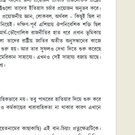
্র গঠনের জন্য প্রয়োজন প্রতিটি রাজনৈতিক রাষ্ট্রের
্ট্রগুলো তাদের ইতিহাস চর্চার প্রয়োজন অনুভব করে।
্রয়োজনীয় জ্ঞান, লোকবল, অর্থবল – কিছুই ছিল না
়েই। দক্ষিণ-পূর্ব এশিয়ায় ঔপনিবেশিক শক্তি ছিল
 আর্থ-ভৌগোলিক রাজনীতির হাত ধরে প্রধান ভূমিকায়
 তাদের রাষ্ট্রীয় জাতির অতীত অনুসন্ধানের কাজে
্টাও শুরু হয়। আর তার সুফলও দেখা দিতে শুরু করেছে
য় আমেরিকান সাহায্যে। এখনও সেই সাহায্য বজায় আছে।
যে।
াহিকভাবে নয়। তবু পাথরের হাতিয়ার দিয়ে শুরু করে
তির ও কর্মকান্ডের ধারাবাহিকতা না থাকার কারণ এখানে
েতনামের কাছাকাছি) এই বান-চিয়াং প্রত্নক্ষেত্রটিকে।