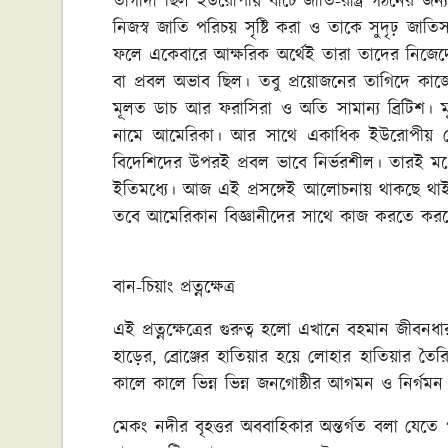
তাগাদা ছিল ইউরোপীয় ধাঁচে জাতি-রাষ্ট্র গঠনের জন্
নিজস্ব জাতি পরিচয় সৃষ্টি করা ও তাকে সুদৃঢ় জাত
ফলে একেবারে আক্ষরিক অর্থেই তারা তাদের নিজেদের
বা প্রবল অভাব ছিল। তবু প্রয়োজনের তাগিদে কাজে
মূলত ডাচ আর ফরাসিরা ও অতি সামান্য ব্রিটিশ। মূ
নামে আমেরিকা। আর সাথে একাধিক ইউরোপীয় দেশ তো
বিদেশিদের উপরই প্রবল ভাবে নির্ভরশীল। তারই মধ্যে
ইতিমধ্যে। আজ এই প্রসঙ্গেই আলোচনায় থাকছে থাইল্যা
তবে আমেরিকান বিজ্ঞানীদের সাথে কাজ করতে করতে 
বান-চিয়াং প্রত্নক্ষেত্র
এই প্রত্নক্ষেত্রের গুরুত্ব হলো এখানে বহমান জীবন
হাড়ের, ব্রোঞ্জের হাতিয়ার হয়ে লোহার হাতিয়ার ত
কালে কালে ভিন্ন ভিন্ন জনগোষ্ঠীর আগমন ও নির্গমন
মেকং নদীর বৃহত্তর অববাহিকার অন্তর্গত বলা যেতে পার