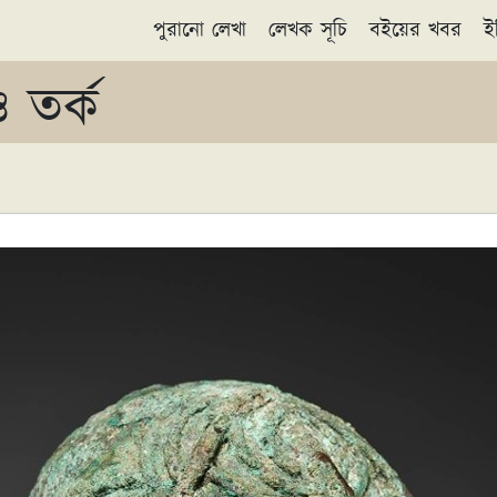
পুরানো লেখা
লেখক সূচি
বইয়ের খবর
ই
 তর্ক