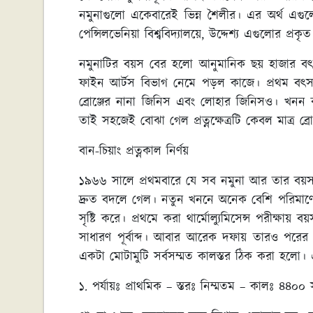
নমুনাগুলো একেবারেই ভিন্ন শৈলীর। এর অর্থ এগুল
পেন্সিলভেনিয়া বিশ্ববিদ্যালয়ে, উদ্দেশ্য এগুলোর প্রক
নমুনাটির বয়স বের হলো আনুমানিক ছয় হাজার বৎসর 
ফাইন আর্টস বিভাগ নেমে পড়ল কাজে। প্রথম বৎ
ব্রোঞ্জের নানা জিনিস এবং লোহার জিনিসও। খনন কাজে বে
তাই সহজেই বোঝা গেল প্রত্নক্ষেত্রটি কেবল মাত্র 
বান-চিয়াং প্রত্নকাল নির্ণয়
১৯৬৬ সালে প্রথমবারে যে সব নমুনা আর তার বয
দ্রুত বদলে গেল। নতুন খননে অনেক বেশি পরিমাণে প্র
সৃষ্টি করে। প্রথমে করা থার্মোল্যুমিসেন্স পরীক্ষা
সাধারণ পূর্বাব্দ। আবার আরেক দফায় তারও পরের 
একটা মোটামুটি সর্বসম্মত কালস্তর ঠিক করা হলো। এই 
১. পর্যায়ঃ প্রাথমিক – স্তরঃ নিম্মতম – কালঃ ৪৪০০ সা