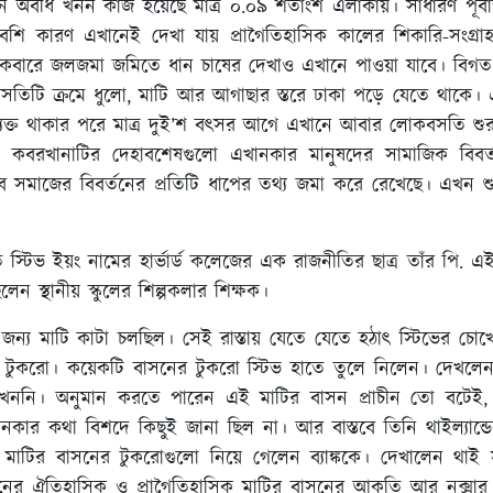
ন অবধি খনন কাজ হয়েছে মাত্র ০.০৯ শতাংশ এলাকায়। সাধারণ পূর্বাব্
ব বেশি কারণ এখানেই দেখা যায় প্রাগৈতিহাসিক কালের শিকারি-সংগ্র
একেবারে জলজমা জমিতে ধান চাষের দেখাও এখানে পাওয়া যাবে। বিগ
াচীন বসতিটি ক্রমে ধুলো, মাটি আর আগাছার স্তরে ঢাকা পড়ে যেতে থা
রিত্যক্ত থাকার পরে মাত্র দুই’শ বৎসর আগে এখানে আবার লোকবসতি শুরু
়ো কবরখানাটির দেহাবশেষগুলো এখানকার মানুষদের সামাজিক বিবর্ত
সমাজের বিবর্তনের প্রতিটি ধাপের তথ্য জমা করে রেখেছে। এখন শু
স্টিভ ইয়ং নামের হার্ভার্ড কলেজের এক রাজনীতির ছাত্র তাঁর পি. এই
 স্থানীয় স্কুলের শিল্পকলার শিক্ষক।
 জন্য মাটি কাটা চলছিল। সেই রাস্তায় যেতে যেতে হঠাৎ স্টিভের চোখে প
ি টুকরো। কয়েকটি বাসনের টুকরো স্টিভ হাতে তুলে নিলেন। দেখলেন
ননি। অনুমান করতে পারেন এই মাটির বাসন প্রাচীন তো বটেই, সম্ভ
কার কথা বিশদে কিছুই জানা ছিল না। আর বাস্তবে তিনি থাইল্যান্ডে
টিভ মাটির বাসনের টুকরোগুলো নিয়ে গেলেন ব্যাঙ্ককে। দেখালেন থাই
র ঐতিহাসিক ও প্রাগৈতিহাসিক মাটির বাসনের আকৃতি আর নক্সার স