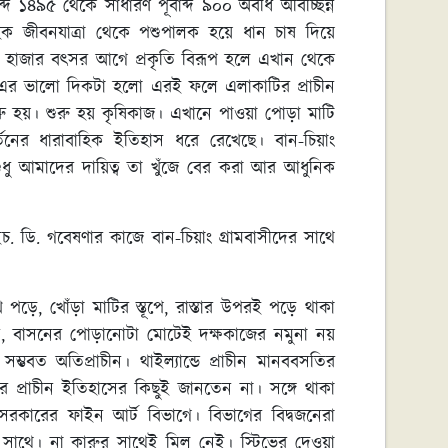
দ ১৪৯৫ থেকে সাধারণ পূর্বাব্দ ৯০০ অবধি অবিচ্ছিন্ন
াহক জীবনযাত্রা থেকে পশুপালক হয়ে ধান চাষ দিয়ে
ত হাজার বৎসর আগে প্রকৃতি বিরূপ হলে এখান থেকে
কে। এর ভালো দিকটা হলো এরই ফলে এলাকাটির প্রাচীন
 হয়। শুরু হয় কৃষিকাজ। এখানে পাওয়া পোড়া মাটি
নের ধারাবাহিক ইতিহাস ধরে রেখেছে। বান-চিয়াং
ধু আমাদের দায়িত্ব তা খুঁজে বের করা আর আধুনিক
চ. ডি. গবেষণার কাজে বান-চিয়াং গ্রামবাসীদের সাথে
ড়ে, খোঁড়া মাটির স্তূপে, রাস্তার উপরই পড়ে থাকা
, বাসনের পোড়ানোটা মোটেই দক্ষকাজের নমুনা নয়
বত অতিপ্রাচীন। থাইল্যান্ডে প্রাচীন মানববসতির
র প্রাচীন ইতিহাসের কিছুই জানতেন না। সঙ্গে থাকা
 সরকারের ফাইন আর্ট বিভাগে। বিভাগের বিদ্বজনেরা
াথে। না কারুর সাথেই মিল নেই। স্টিভের দেওয়া