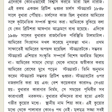
এদেরকে কোনওভাবেই বিশ্বাস করতে তারা ছিল নারাজ।
এই রকম একজন ব্রিটিশ গুপ্তচর চার্লস স্টড্ডারট ১৮৩৮
সালে বুখারা পৌঁছায়। চার্লসের কাজ ছিল বুখারার আমিরের
সঙ্গে কূটনৈতিক সম্পর্ক স্থাপন করা। আমিরকে বুঝিয়ে বলা
যে কেন ব্রিটিশরা আফগান আক্রমণে বাধ্য হয়েছে। এদিকে
১৯৩৮ সালের বুখারার রাজনৈতিক পরিস্থিতি টালমাটাল।
আমিরের সিংহাসন দখল করেছে নুসরুল্লা খান। প্রথম
সাক্ষাতেই আমিরের অপছন্দ হয়েছিল স্টড্ডারটকে। সম্ভবত
স্টড্ডারট এশিয়ার সংস্কৃতি সম্পর্কে বিশেষ অবহিত ছিলেন
না। আমিরের সামনে ঘোড়া থেকে নামতে অস্বীকার করায়
আমিরের রোষের মুখে পড়েন স্টড্ডারট। তিনি অনুমান
করেন স্টড্ডারট সম্ভবত ব্রিটিশ গুপ্তচর। স্টড্ডারটের ওপর
নজরদারি করা হয় এবং বেশ কয়েকবার কারাদণ্ড দেওয়া
হয়। বুখারার কারাগার নির্মম, সে সময়ের পৃথিবীর সব
কারাগারই নরকসম। বুখারার বন্দিদের রাখা হতো একটা
গভীর কুয়োর মধ্যে। স্থানীয় নাম শিয়া কাহ। এই কুয়োর
মধ্যে থেকে পালাবার কোনও পথ নেই। মূলমূত্র সজ্জা সবই