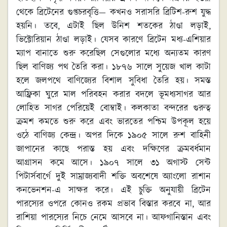
থেকে ব্রিটেনের গুপ্তচরবৃত্তি— কখনও সরাসরি ব্রিটিশ-রুশ যুদ্ধ
হয়নি। তবে, এটাই ছিল উনিশ শতকের ঠাণ্ডা লড়াই,
ভিক্টোরিয়ান ঠাণ্ডা লড়াই। যেসব কারণে ব্রিটেন মধ্য-এশিয়ার
ম্যাপ বানাতে শুরু করেছিল সেগুলোর মধ্যে অন্যতম কারণ
ছিল বাণিজ্য পথ তৈরি করা। ১৮৭৬ সালে সুয়েজ খাল কাটা
হলে জলপথে বাণিজ্যের বিশাল সুবিধা তৈরি হয়। সমস্ত
আফ্রিকা ঘুরে মাল পরিবহন করার বদলে ভূমধ্যসাগর আর
লোহিত সাগর পেরিয়েই বোম্বাই। কলকাতা বন্দরের গুরুত্ব
ক্রমশ কমতে শুরু করে এবং ভারতের পশ্চিম উপকূল হয়ে
ওঠে বাণিজ্য কেন্দ্র। অপর দিকে ১৯০৫ সালে রুশ বাহিনী
জাপানের কাছে পরাস্ত হয় এবং দক্ষিণের ক্রমবর্ধমান
আগ্রাসন কমে আসে। ১৯০৭ সালে ৩১ অগাস্ট সেন্ট
পিটার্সবার্গে দুই সাম্রাজ্যবাদী শক্তি অবশেষে অ্যাংলো রাশান
কনভেনশন-এ সাক্ষর করে। এই চুক্তি অনুযায়ী ব্রিটেন
পারস্যের ওপরে কোনও রকম প্রভাব বিস্তার করবে না, আর
রাশিয়া পারস্যের নিচে নেমে আসবে না। আফগানিস্তান এবং