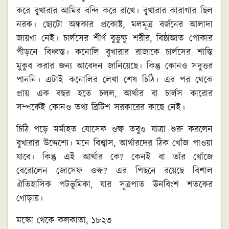
করে বুখারার আমির বন্দি করে রাখে। বুখারার কারাগার ছিল
নরক। ছোটো অন্ধকার প্রকোষ্ট, মলমূত্র বর্জনের আলাদা
জায়গা নেই। চার্লসের শীর্ণ বুভুক্ষু শরীর, বিষ্ঠাজাত পোকার
পীড়নে বিধ্বস্ত। কনোলি বুখারার রাজাকে চার্লসের শাস্তি
মুকুব করার জন্য আবেদন জানিয়েছে। কিন্তু কোনও সদুত্তর
পাননি। এটাই কনোলির লেখা শেষ চিঠি। এর পর থেকে
প্রায় এক বছর হতে চলল, আর্থার বা চার্লস কারোর
সম্পর্কেই কোনও তথ্য ব্রিটিশ সরকারের কাছে নেই।
চিঠি পড়ে মর্মাহত যোসেফ ওল্ফ তবুও যাত্রা শুরু করলেন
বুখারার উদ্দেশ্যে। মনে বিশ্বাস, আর্থারদের ঠিক খোঁজ পাওয়া
যাবে। কিন্তু এই আর্থার কে? কেনই বা তাঁর খোঁজে
বেরোলেন জোসেফ ওল্ফ? এর পিছনে রয়েছে বিশাল
ঐতিহাসিক পটভূমিকা, যার সূত্রপাত ঊনবিংশ শতকের
গোড়ায়।
মস্কো থেকে কলকাতা
,
১৮২৩