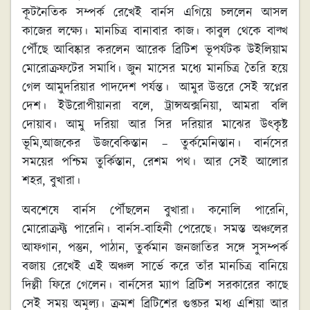
কূটনৈতিক সম্পর্ক রেখেই বার্নস এগিয়ে চললেন আসল
কাজের লক্ষ্যে। মানচিত্র বানাবার কাজ। কাবুল থেকে বাল্খ
পৌঁছে আবিষ্কার করলেন আরেক ব্রিটিশ ভূপর্যটক উইলিয়াম
মোরোক্রফটের সমাধি। জুন মাসের মধ্যে মানচিত্র তৈরি হয়ে
গেল আমুদরিয়ার পাদদেশ পর্যন্ত। আমুর উত্তরে সেই স্বপ্নের
দেশ। ইউরোপীয়ানরা বলে, ট্রান্সঅক্সনিয়া, আমরা বলি
দোয়াব। আমু দরিয়া আর সির দরিয়ার মাঝের উৎকৃষ্ট
ভূমি,আজকের উজবেকিস্তান – তুর্কমেনিস্তান। বার্নসের
সময়ের পশ্চিম তুর্কিস্তান, রেশম পথ। আর সেই আলোর
শহর, বুখারা।
অবশেষে বার্নস পৌঁছলেন বুখারা। কনোলি পারেনি,
মোরোক্রফ্ট পারেনি। বার্নস-বাহিনী পেরেছে। সমস্ত অঞ্চলের
আফগান, পস্তুন, পাঠান, তুর্কমান জনজাতির সঙ্গে সুসম্পর্ক
বজায় রেখেই এই অঞ্চল সার্ভে করে তাঁর মানচিত্র বানিয়ে
দিল্লী ফিরে গেলেন। বার্নসের ম্যাপ ব্রিটিশ সরকারের কাছে
সেই সময় অমূল্য। ক্রমশ ব্রিটিশের গুপ্তচর মধ্য এশিয়া আর