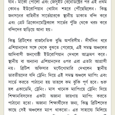
যান। মার্কো পোলো এবং জেসুইট বেনেডিক্টের পর এই প্রথম
কোনও ইউরোপিয়ান খোটান শহরে পৌঁছেছিলেন। কিন্তু
জনসনের বাহিনীর সার্ভেয়ারকে স্থানীয় ডাকাত বন্দি করে
এবং গ্রেট ত্রিকোনমেট্রিক্যাল সার্ভের পুঁজি থেকে খরচ করে
বন্দিদের ছাড়িয়ে আনা হয়।
কিন্তু ব্রিটিশের রাজনৈতিক বুদ্ধি অপরিসীম। দীর্ঘদিন ধরে
এশিয়ানদের সঙ্গে থেকে বুঝতে পেরেছে, এই সমস্ত অঞ্চলের
আদিবাসী জনগোষ্ঠী ইউরোপিয়ান দেখলে আক্রমণ করে।
স্থানীয় বা অন্যান্য এশিয়ানদের ওপর এরা এতটা আগ্রাসী
নয়। ব্রিটিশ অফিসার মন্টেগোমারি দেখলেন স্থানীয়
ভারতীয়দের যদি ট্রেনিং দিয়ে এই সমস্ত অঞ্চলে ম্যাপিং এবং
সার্ভে করতে পাঠানো হয় তাহলে কম ঝুঁকি পূর্ণ হবে। শুরু
হল একাডেমি, ট্রেনিং। মাস খানেক ম্যাপিংয়ে ট্রেনিং দিয়ে
শিক্ষানবিসদের একটা অজানা জায়গায় ম্যাপিং করতে
পাঠানো হতো। অজানা শিক্ষার্থীদের জন্য, কিন্তু ব্রিটিশদের
কাছে সেই অঞ্চলের ম্যাপ থাকতো। এর সাহায্যে মিলিয়ে