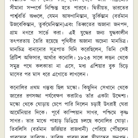
সীমানা সম্পর্কে নিশ্চিন্ত হতে পারবে। দ্বিতীয়ত, ভারতের
পার্শ্ববর্তি অঞ্চলে, যেমন আফগানিস্তান, তুর্কিস্তান (বর্তমান
উজবেকিস্তান, তুর্কমেনিস্তান)এবং তিব্বতের অজানা জনপদ,
গ্রাম নগরে সার্ভে করা। এই যুদ্ধের জন্য যুদ্ধকালীন
তৎপরতায় তৈরি হয়েছে পৃথিবীর অজানা অচেনা মানচিত্র।
মানচিত্র বানানোর সূত্রপাত যিনি করেছিলেন, তিনি সেই
ব্রিটিশ অফিসার, আর্থার কনোলি। ১৮২৩ সালে লন্ডন থেকে
সমুদ্র পথে কলকাতা না এসে, মধ্য এশিয়ার বুক চিড়ে
মাসের পর মাস ধরে এগোতে লাগলেন।
কনোলির প্রথম গন্তব্য ছিল মস্কো। কিছুদিন সেখানে থেকে
জারের রণসজ্জা পর্যবেক্ষণ করাটাও তাঁর একটা উদ্দেশ্য।
মস্কো থেকে ঘোড়ায় চেপে পারি দিলেন চড়াই উৎরাই ঘেরা
আর্মেনিয়ার দিকে। পূর্বে কাস্পিয়ান সাগর, পশ্চিমে কৃষ্ণ
সাগর। তার মাঝে পাহাড় ডিঙিয়ে চলছে কনোলির ঘোড়া।
তিবলিসি (বর্তমান জর্জিয়ার রাজধানী) পেরিয়ে পৌঁছলেন
পারস্যের তাব্রিজে। তাব্রিজ পারস্য-রুশ সীমান্তের জনপদ।