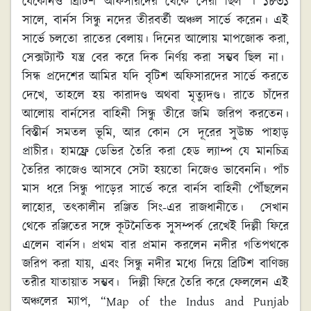
যেকোনও ব্রিটিশ অফিসারদের থেকে সেরা ছিল । ১৮৩১
সালে, বার্নস সিন্ধু নদের তীরবর্তী অঞ্চল সার্ভে করেন। এই
সার্ভে চলতো রাতের বেলায়। দিনের আলোয় মাপজোক করা,
সেক্সট্যান্ট যন্ত্র বের করে দিক নির্ণয় করা সম্ভব ছিল না।
সিন্ধ প্রদেশের আমির যদি বৃটিশ অফিসারদের সার্ভে করতে
দেখে, তাহলে হয় কারাদণ্ড অথবা মৃত্যুদণ্ড। রাতে চাঁদের
আলোয় বার্নসের বাহিনী সিন্ধু তীরে জমি জরিপ করতেন।
বিস্তীর্ন সমতল ভূমি, আর কোন সে দূরের সুউচ্চ পাহাড়
প্রাচীর। হামফ্রে ডেভির তৈরি করা হেড ল্যাম্প যে মানচিত্র
তৈরির কাজেও আসবে সেটা হয়তো নিজেও ভাবেননি। পাঁচ
মাস ধরে সিন্ধু পাড়ের সার্ভে করে বার্নস বাহিনী পৌঁছলেন
লাহোর, তৎকালীন রঞ্জিত সিং-এর রাজধানীতে। সেখান
থেকে রঞ্জিতের সঙ্গে কূটনৈতিক সুসম্পর্ক রেখেই দিল্লী ফিরে
এলেন বার্নস। প্রথম বার প্রমান করলেন নদীর গতিপথকে
জরিপ করা যায়, এবং সিন্ধু নদীর মধ্যে দিয়ে ব্রিটিশ বাণিজ্য
তরীর যাতায়াত সম্ভব। দিল্লী ফিরে তৈরি করে ফেললেন এই
অঞ্চলের ম্যাপ, “Map of the Indus and Punjab