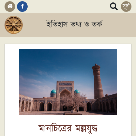
সূচী
ইতিহাস তথ্য ও তর্ক
মানচিত্রের মল্লযুদ্ধ