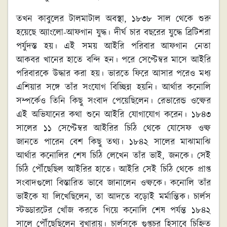
তখন কাবুলের টালমাটাল অবস্থা, ১৮৩৮ সাল থেকে শুরু
হয়েছে অ্যাংলো-আফগান যুদ্ধ। দীর্ঘ চার বছরের যুদ্ধে ব্রিটিশরা
পর্যুদস্ত হয়। এই সময় আইরি পরিবার আফগান নেতা
আকবর খানের হাতে বন্দি হন। পরে সেপ্টেম্বর মাসে আইরি
পরিবারকে উদ্ধার করা হয়। ভারতে ফিরে আসার পরেও মধ্য
এশিয়ার সঙ্গে তাঁর সংযোগ বিচ্ছিন্ন হয়নি। আর্থার কনোলি
সম্পর্কেও তিনি কিছু সংবাদ পেয়েছিলেন। রেভারেন্ড ওল্ফের
এই অভিযানের কথা শুনে আইরি যোগাযোগ করেন। ১৮৪৩
সালের ১১ সেপ্টেম্বর আইরির চিঠি থেকে যোসেফ ওল্ফ
জানতে পারেন বেশ কিছু তথ্য। ১৮৪২ সালের মাঝামাঝি
আর্থার কনোলির শেষ চিঠি লেখেন তাঁর ভাই, জনকে। সেই
চিঠি পৌঁছেছিল আইরির হাতে। আইরি সেই চিঠি থেকে প্রাপ্ত
সংবাদগুলো বিস্তারিত ভাবে জানালেন ওল্ফকে। কনোলি তাঁর
ভাইকে যা লিখেছিলেন, তা আদতে বড়োই মর্মান্তিক। চার্লস
স্টড্ডারটের খোঁজ করতে গিয়ে কনোলি শেষ পর্যন্ত ১৮৪২
সালে পৌঁছেছিলেন বুখারায়। চার্লসকে গুপ্তচর হিসাবে চিহ্নিত