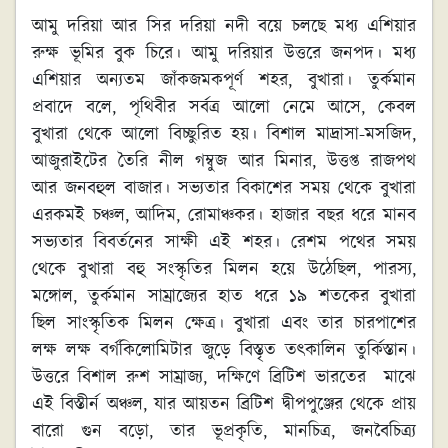
আমু দরিয়া আর সির দরিয়া নদী বয়ে চলছে মধ্য এশিয়ার
রুক্ষ ভূমির বুক চিরে। আমু দরিয়ার উত্তরে জনপদ। মধ্য
এশিয়ার অন্যতম জাঁকজমকপূর্ণ শহর, বুখারা। তুর্কমান
প্রবাদে বলে, পৃথিবীর সর্বত্র আলো নেমে আসে, কেবল
বুখারা থেকে আলো বিচ্ছুরিত হয়। বিশাল মাদ্রাসা-মসজিদ,
আজুরাইটের তৈরি নীল গম্বুজ আর মিনার, উত্তপ্ত রাজপথ
আর জনবহুল বাজার। সভ্যতার বিকাশের সময় থেকে বুখারা
এরকমই চঞ্চল, আদিম, রোমাঞ্চকর। হাজার বছর ধরে মানব
সভ্যতার বিবর্তনের সাক্ষী এই শহর। রেশম পথের সময়
থেকে বুখারা বহু সংস্কৃতির মিলন হয়ে উঠেছিল, পারস্য,
মঙ্গোল, তুর্কমান সাম্রাজ্যের হাত ধরে ১৯ শতকের বুখারা
ছিল সাংস্কৃতিক মিলন ক্ষেত্র। বুখারা এবং তার চারপাশের
লক্ষ লক্ষ বর্গকিলোমিটার জুড়ে বিস্তৃত তৎকালিন তুর্কিস্তান।
উত্তরে বিশাল রুশ সাম্রাজ্য, দক্ষিণে ব্রিটিশ ভারতের মাঝে
এই বিস্তীর্ন অঞ্চল, যার আয়তন ব্রিটিশ দ্বীপপুঞ্জের থেকে প্রায়
বারো গুন বড়ো, তার ভূপ্রকৃতি, মানচিত্র, জনবৈচিত্র্য