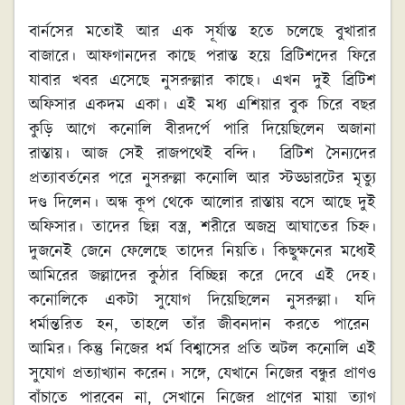
বার্নসের মতোই আর এক সূর্যাস্ত হতে চলেছে বুখারার
বাজারে। আফগানদের কাছে পরাস্ত হয়ে ব্রিটিশদের ফিরে
যাবার খবর এসেছে নুসরুল্লার কাছে। এখন দুই ব্রিটিশ
অফিসার একদম একা। এই মধ্য এশিয়ার বুক চিরে বছর
কুড়ি আগে কনোলি বীরদর্পে পারি দিয়েছিলেন অজানা
রাস্তায়। আজ সেই রাজপথেই বন্দি। ব্রিটিশ সৈন্যদের
প্রত্যাবর্তনের পরে নুসরুল্লা কনোলি আর স্টড্ডারটের মৃত্যু
দণ্ড দিলেন। অন্ধ কূপ থেকে আলোর রাস্তায় বসে আছে দুই
অফিসার। তাদের ছিন্ন বস্ত্র, শরীরে অজস্র আঘাতের চিহ্ন।
দুজনেই জেনে ফেলেছে তাদের নিয়তি। কিছুক্ষনের মধ্যেই
আমিরের জল্লাদের কুঠার বিচ্ছিন্ন করে দেবে এই দেহ।
কনোলিকে একটা সুযোগ দিয়েছিলেন নুসরুল্লা। যদি
ধর্মান্তরিত হন, তাহলে তাঁর জীবনদান করতে পারেন
আমির। কিন্তু নিজের ধর্ম বিশ্বাসের প্রতি অটল কনোলি এই
সুযোগ প্রত্যাখ্যান করেন। সঙ্গে, যেখানে নিজের বন্ধুর প্রাণও
বাঁচাতে পারবেন না, সেখানে নিজের প্রাণের মায়া ত্যাগ