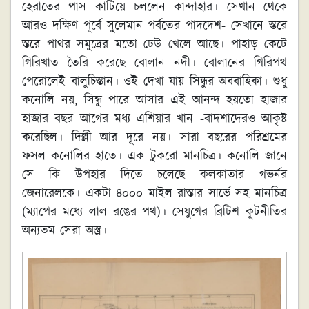
হেরাতের পাস কাটিয়ে চললেন কান্দাহার। সেখান থেকে
আরও দক্ষিণ পূর্বে সুলেমান পর্বতের পাদদেশ- সেখানে স্তরে
স্তরে পাথর সমুদ্রের মতো ঢেউ খেলে আছে। পাহাড় কেটে
গিরিখাত তৈরি করেছে বোলান নদী। বোলানের গিরিপথ
পেরোলেই বালুচিস্তান। ওই দেখা যায় সিন্ধুর অববাহিকা। শুধু
কনোলি নয়, সিন্ধু পারে আসার এই আনন্দ হয়তো হাজার
হাজার বছর আগের মধ্য এশিয়ার খান -বাদশাদেরও আকৃষ্ট
করেছিল। দিল্লী আর দূরে নয়। সারা বছরের পরিশ্রমের
ফসল কনোলির হাতে। এক টুকরো মানচিত্র। কনোলি জানে
সে কি উপহার দিতে চলেছে কলকাতার গভর্নর
জেনারেলকে। একটা ৪০০০ মাইল রাস্তার সার্ভে সহ মানচিত্র
(ম্যাপের মধ্যে লাল রঙের পথ)। সেযুগের ব্রিটিশ কূটনীতির
অন্যতম সেরা অস্ত্র।