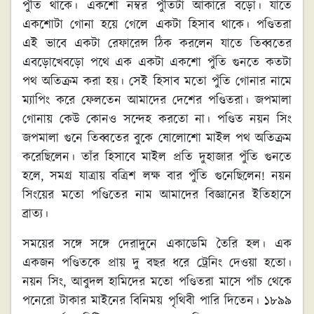
পুঁতি থাকে। একশো নম্বর পুঁতিটা আকারে বড়ো। যাতে
একশোটা গোনা হয়ে গেলে একটা হিসাব থাকে। পণ্ডিতরা
এই ভাবে একটা রেফারেন্স ঠিক করলেন যাতে তিব্বতের
এবড়োখেবড়ো পথে এক একটা একশো পুঁতি গুনতে কতটা
পথ অতিক্রম করা হয়। সেই হিসাব মতো পুঁতি গোনার নামে
ম্যাপিং করে ফেলতেন আমাদের দেশের পণ্ডিতরা। জপমালা
গোনায় কেউ কোনও সন্দেহ করতো না। পণ্ডিত নয়ন সিং
জপমালা গুনে তিব্বতের বুকে ষোলোশো মাইল পথ অতিক্রম
করেছিলেন। তাঁর হিসাবে মাইল প্রতি দুহাজার পুঁতি গুনতে
হলে, সমগ্র যাত্রায় বত্রিশ লক্ষ বার পুঁতি গুনেছিলেন! নয়ন
সিংয়ের মতো পণ্ডিতের নাম আমাদের বিজ্ঞানের ইতিহাসে
ব্রাত্য।
সময়ের সঙ্গে সঙ্গে দেরাদুনে একাডেমি তৈরি হল। এক
একজন পণ্ডিতকে প্রায় দু বছর ধরে ট্রেনিং দেওয়া হতো।
নয়ন সিং, আবুদল হামিদের মতো পণ্ডিতরা মাসে পাঁচ থেকে
পনেরো টাকার মাইনের বিনিময় পৃথিবী পারি দিতেন। ১৮৯৯