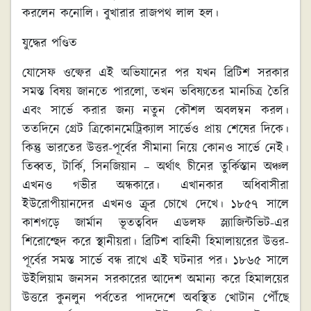
করলেন কনোলি। বুখারার রাজপথ লাল হল।
যুদ্ধের পণ্ডিত
যোসেফ ওল্ফের এই অভিযানের পর যখন ব্রিটিশ সরকার
সমস্ত বিষয় জানতে পারলো, তখন ভবিষ্যতের মানচিত্র তৈরি
এবং সার্ভে করার জন্য নতুন কৌশল অবলম্বন করল।
ততদিনে গ্রেট ত্রিকোনমেট্রিক্যাল সার্ভেও প্রায় শেষের দিকে।
কিন্তু ভারতের উত্তর-পূর্বের সীমানা নিয়ে কোনও সার্ভে নেই।
তিব্বত, টার্কি, সিনজিয়ান – অর্থাৎ চীনের তুর্কিস্তান অঞ্চল
এখনও গভীর অন্ধকারে। এখানকার অধিবাসীরা
ইউরোপীয়ানদের এখনও ক্রূর চোখে দেখে। ১৮৫৭ সালে
কাশগড়ে জার্মান ভূতত্ববিদ এডলফ স্ল্যাজিন্টভিট-এর
শিরোশ্ছেদ করে স্থানীয়রা। ব্রিটিশ বাহিনী হিমালায়রের উত্তর-
পূর্বের সমস্ত সার্ভে বন্ধ রাখে এই ঘটনার পর। ১৮৬৫ সালে
উইলিয়াম জনসন সরকারের আদেশ অমান্য করে হিমালয়ের
উত্তরে কুনলুন পর্বতের পাদদেশে অবস্থিত খোটান পৌঁছে