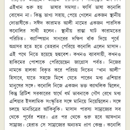
এইখান শুরু হয় ভাষার সমস্যা। ফার্সি ভাষা কনোলি
বোঝেন না। কিন্তু ভাগ্য সহায়, পেয়ে গেলেন একজন স্থানীয়
দোভাষীকে। সঈদ কারামত আলী নামের একজন পারসিক
কনোলির সাথী হলেন। স্থানীয় রাস্তা ঘাট কারামতের
পরিচিত। ক্যাস্পিয়ান সাগরের দক্ষিণ বাঁক দিয়ে পূর্বে
অগ্রসর হতে হতে তেহরান পেরিয়ে কনোলি এলেন মাসাদ।
এই পথে নিতে হয়েছে ছদ্মবেশ। কখনও ব্যাবসায়ী, কখনও
হাকিমের পোশাকে পেরিয়েছেন জাগ্রোস পর্বত। নিজের
নামকে হালকা বিকৃত করে পরিচয় দিতেন “খান আলী”
হিসাবে, যাতে সহজে মিশে যেতে পারেন মধ্য এশিয়ার
মানুষের সঙ্গে। কনোলি নিজে একজন ভক্ত ক্যাথলিক ছিলেন,
কিন্তু ব্রিটিশ সরকারের স্বার্থে ধর্ম ভাবনাকে গৌণ রেখে মধ্য
এশিয়ার ইসলামিক সংস্কৃতির সঙ্গে মানিয়ে নিয়েছিলেন। সঙ্গে
চলছে মানচিত্রের আঁকিবুকি। মাসাদ পারস্য সাম্রাজ্যের সব
থেকে পূর্বের শহর। এর পর থেকে শুরু হবে আফগান
সাম্রাজ্য। হেরাত সে সাম্রাজ্যের অন্যতম প্রাণ কেন্দ্র। কনোলি