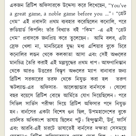
একজন ব্রিটিশ অফিসারকে উদ্দেস্য করে লিখেছেন, “You’ve
a great game, a noble game before you …”। “গ্রেট
গেম” এই প্রবাদটা প্রথম ব্যবহার করেছিলেন কনোলি, পরে
রুডিয়ার্ড কিপলিং তাঁর বিখ্যাত বই “কিম” -এ এই “গ্রেট
গেম” প্রবাদকে জনপ্রিয় করে তুলেছেন। আমি বলব, এটা
স্রেফ খেলা না, মানচিত্রের যুদ্ধ! মধ্য এশিয়ার বুকে চিরে
কনোলির লন্ডন থেকে কলকাতা আসা এবং সেই অঞ্চলের
মানচিত্র তৈরি করাই এই মল্লযুদ্ধের প্রথম ধাপ। আফগানিস্তান
থেকে আরও উত্তরের বিস্তৃণ অঞ্চলের ম্যাপ বানাবার জন্য
ব্রিটিশ সরকারের তরফ থেকে নিযুক্ত করা হল তরুণ
স্কটল্যান্ড-এর অফিসার- আলেক্সান্ডার বার্নসকে । ষোলো
বছর বয়েসে ব্রিটিশ বোম্বে আর্মিতে যোগ দিয়েছিলেন। পরে
সিভিল সার্ভিস পরীক্ষা দিয়ে ব্রিটিশ অফিসার পদে নিযুক্ত
হন। বার্নসের একটা বিশেষ গুন ছিল, উপমহাদেশের বুকে
প্রচলিত অধিকাংশ ভাষায় ছিলেন পটু। হিন্দুস্তানী, উর্দু, ফার্সি
এবং আরবি-এই চারটে ভাষাতেই বার্নসের দক্ষতা সেসময়ে