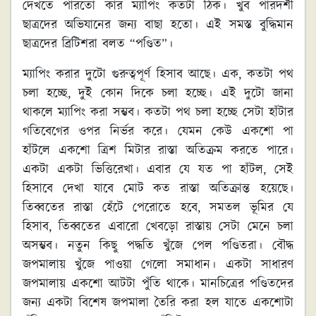
দেখতে পারতো কার ম্যাপিং কতটা ঠিক। খুব পারদর্শী
ছাত্রদের অভিযানের জন্য বাছা হতো। এই সমস্ত বুদ্ধিমান
ছাত্রদের ব্রিটিশরা বলত “পণ্ডিত”।
ম্যাপিং করার দুটো গুরুত্বপূর্ণ হিসাব আছে। এক, কতটা পথ
চলা হচ্ছে, দুই কোন দিকে চলা হচ্ছে। এই দুটো জানা
থাকলে ম্যাপিং করা সম্ভব। কতটা পথ চলা হচ্ছে সেটা হাঁটার
গতিবেগের ওপর নির্ভর করে। যেমন কেউ একশো পা
হাঁটলে একশো ত্রিশ মিটার রাস্তা অতিক্রম করতে পারে।
একটা একটা ভিত্তিরেখা। এবার যে যত পা হাঁটল, সেই
হিসাবে দেখা যাবে মোট কত রাস্তা অতিক্রান্ত হয়েছে।
তিব্বতের রাস্তা হেঁটে পেরোতে হবে, সমতল ভূমির যে
হিসাব, তিব্বতের এবারো খেবড়ো রাস্তায় সেটা মেনে চলা
অসম্ভব। নতুন কিছু পদ্ধতি খুঁজে পেল পণ্ডিতরা। বৌদ্ধ
জপমালায় খুঁজে পাওয়া গেলো সমাধান। একটা সাধারণ
জপমালায় একশো আটটা পুঁতি থাকে। মানচিত্রের পণ্ডিতদের
জন্য একটা বিশেষ জপমালা তৈরি করা হল যাতে একশোটা