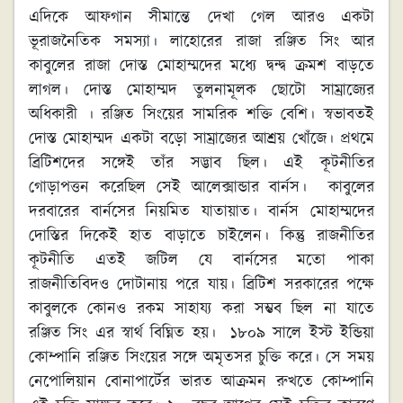
এদিকে আফগান সীমান্তে দেখা গেল আরও একটা
ভূরাজনৈতিক সমস্যা। লাহোরের রাজা রঞ্জিত সিং আর
কাবুলের রাজা দোস্ত মোহাম্মদের মধ্যে দ্বন্দ্ব ক্রমশ বাড়তে
লাগল। দোস্ত মোহাম্মদ তুলনামূলক ছোটো সাম্রাজ্যের
অধিকারী । রঞ্জিত সিংয়ের সামরিক শক্তি বেশি। স্বভাবতই
দোস্ত মোহাম্মদ একটা বড়ো সাম্রাজ্যের আশ্রয় খোঁজে। প্রথমে
ব্রিটিশদের সঙ্গেই তাঁর সদ্ভাব ছিল। এই কূটনীতির
গোড়াপত্তন করেছিল সেই আলেক্সান্ডার বার্নস। কাবুলের
দরবারের বার্নসের নিয়মিত যাতায়াত। বার্নস মোহাম্মদের
দোস্তির দিকেই হাত বাড়াতে চাইলেন। কিন্তু রাজনীতির
কূটনীতি এতই জটিল যে বার্নসের মতো পাকা
রাজনীতিবিদও দোটানায় পরে যায়। ব্রিটিশ সরকারের পক্ষে
কাবুলকে কোনও রকম সাহায্য করা সম্ভব ছিল না যাতে
রঞ্জিত সিং এর স্বার্থ বিঘ্নিত হয়। ১৮০৯ সালে ইস্ট ইন্ডিয়া
কোম্পানি রঞ্জিত সিংয়ের সঙ্গে অমৃতসর চুক্তি করে। সে সময়
নেপোলিয়ান বোনাপার্টের ভারত আক্রমন রুখতে কোম্পানি