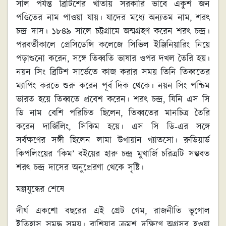
সাল পর্যন্ত ব্রিটিশের খাতায় সরকারি ভাবে একুশ জন
পণ্ডিতের নাম পাওয়া যায়। যাদের মধ্যে অন্যতম নাম, শরৎ
চন্দ্র দাস। ১৮৪৯ সালে চট্টগ্রামে জন্মগ্রহণ করেন শরৎ চন্দ্র।
পরবর্তীকালে প্রেসিডেন্সি কলেজে সিভিল ইঞ্জিনিয়ারিং নিয়ে
পড়াশুনো করেন, সঙ্গে তিব্বতি ভাষার ওপর দখল তৈরি হয়।
নয়ন সিং ব্রিটিশ সার্ভেতে কাজ করার সময় তিনি তিব্বতের
ম্যাপিং করতে শুরু করেন পূর্ব দিক থেকে। নয়ন সিং পশ্চিম
ভারত হয়ে তিব্বতে প্রবেশ করেন। শরৎ চন্দ্র, যিনি এস সি
ডি নাম বেশি পরিচিত ছিলেন, তিব্বতের মানচিত্র তৈরি
করেন দার্জিলিং, সিকিম হয়ে। এস সি ডি-এর সঙ্গে
সর্বক্ষণের সঙ্গী ছিলেন লামা উগায়ান গ্যাতসো। রুডিয়ার্ড
কিপলিংয়ের ‘কিম’ বইয়ের হারু চন্দ্র মুখার্জি চরিত্রটি সম্ভবত
শরৎ চন্দ্র দাসের অনুপ্রেরণা থেকে সৃষ্টি।
মল্লযুদ্ধের শেষে
দীর্ঘ একশো বছরের এই গ্রেট গেম, রাজনীতি ভূগোল
ইতিহাস সমৃদ্ধ সময়। রাশিয়ার ক্রমশ দক্ষিণে অগ্রসর হওয়া